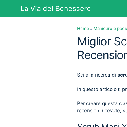
Vai
La Via del Benessere
al
contenuto
Home
»
Manicure e pedi
Miglior S
Recension
Sei alla ricerca di
scr
In questo articolo ti 
Per creare questa clas
recensioni ricevute, su
Scrub Mani Yv