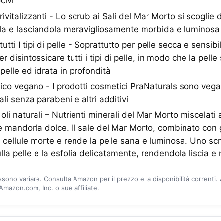
civi
 rivitalizzanti - Lo scrub ai Sali del Mar Morto si scoglie
ola e lasciandola meravigliosamente morbida e luminosa
utti I tipi di pelle - Soprattutto per pelle secca e sensibil
r disintossicare tutti i tipi di pelle, in modo che la pelle 
pelle ed idrata in profondità
co vegano - I prodotti cosmetici PraNaturals sono vegan
ali senza parabeni e altri additivi
oli naturali – Nutrienti minerali del Mar Morto miscelat
 e mandorla dolce. Il sale del Mar Morto, combinato con g
 cellule morte e rende la pelle sana e luminosa. Uno sc
ulla pelle e la esfolia delicatamente, rendendola liscia 
ossono variare. Consulta Amazon per il prezzo e la disponibilità correnti.
mazon.com, Inc. o sue affiliate.