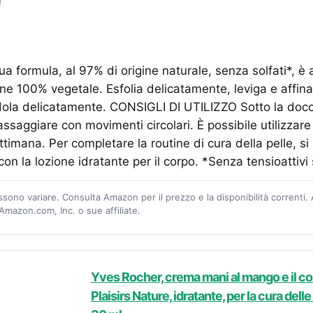
a formula, al 97% di origine naturale, senza solfati*, è a
gine 100% vegetale. Esfolia delicatamente, leviga e affina
ola delicatamente. CONSIGLI DI UTILIZZO Sotto la docci
ssaggiare con movimenti circolari. È possibile utilizzare 
ttimana. Per completare la routine di cura della pelle, si 
 con la lozione idratante per il corpo. *Senza tensioattivi 
ossono variare. Consulta Amazon per il prezzo e la disponibilità correnti.
mazon.com, Inc. o sue affiliate.
Yves Rocher, crema mani al mango e il co
Plaisirs Nature, idratante, per la cura dell