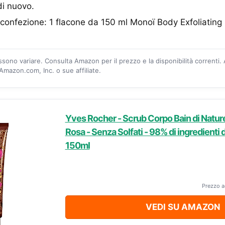
 di nuovo.
confezione: 1 flacone da 150 ml Monoï Body Exfoliating 
ossono variare. Consulta Amazon per il prezzo e la disponibilità correnti.
mazon.com, Inc. o sue affiliate.
Yves Rocher - Scrub Corpo Bain di Nature
Rosa - Senza Solfati - 98% di ingredienti d
150ml
Prezzo a
VEDI SU AMAZON