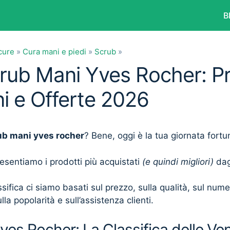
B
cure
»
Cura mani e piedi
»
Scrub
»
crub Mani Yves Rocher: Pr
i e Offerte 2026
ub mani yves rocher
? Bene, oggi è la tua giornata fortu
presentiamo i prodotti più acquistati
(e quindi migliori)
dagl
sifica ci siamo basati sul prezzo, sulla qualità, sul num
lla popolarità e sull’assistenza clienti.
es Rocher: La Classifica delle Ve