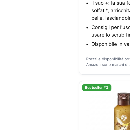
Il suo +: la sua 
solfati*, arricch
pelle, lasciando
Consigli per l'us
usare lo scrub f
Disponibile in va
Prezzi e disponibilità p
Amazon sono marchi di A
Bestseller #3