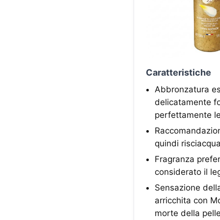
Caratteristiche
Abbronzatura est
delicatamente fo
perfettamente le 
Raccomandazioni 
quindi risciacq
Fragranza preferi
considerato il l
Sensazione della
arricchita con Mo
morte della pell