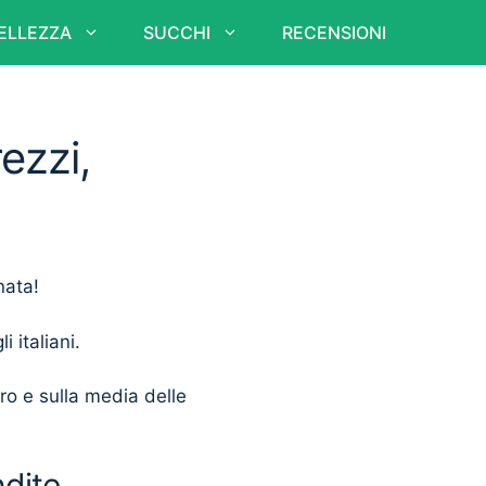
ELLEZZA
SUCCHI
RECENSIONI
ezzi,
nata!
i italiani.
ero e sulla media delle
ndite