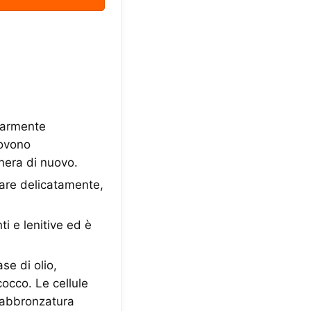
olarmente
uovono
enera di nuovo.
iare delicatamente,
ti e lenitive ed è
se di olio,
cocco. Le cellule
l'abbronzatura