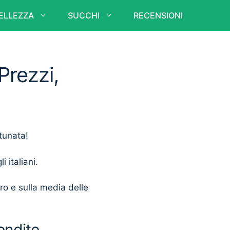
ELLEZZA
SUCCHI
RECENSIONI
Prezzi,
rtunata!
i italiani.
ero e sulla media delle
endite