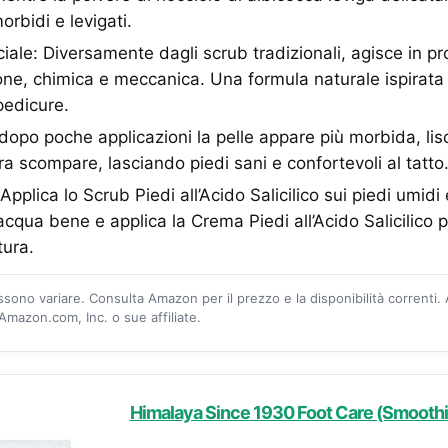
rbidi e levigati.
ale: Diversamente dagli scrub tradizionali, agisce in p
one, chimica e meccanica. Una formula naturale ispirata 
pedicure.
 dopo poche applicazioni la pelle appare più morbida, lisc
ra scompare, lasciando piedi sani e confortevoli al tatto
pplica lo Scrub Piedi all’Acido Salicilico sui piedi umid
acqua bene e applica la Crema Piedi all’Acido Salicilico 
tura.
ossono variare. Consulta Amazon per il prezzo e la disponibilità correnti.
mazon.com, Inc. o sue affiliate.
Himalaya Since 1930 Foot Care (Smoothi