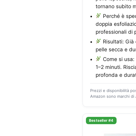
tornano subito mo
Perché è speci
doppia esfoliazi
professionali di 
Risultati: Già
pelle secca e du
Come si usa: A
1–2 minuti. Risci
profonda e dura
Prezzi e disponibilità p
Amazon sono marchi di A
Bestseller #4