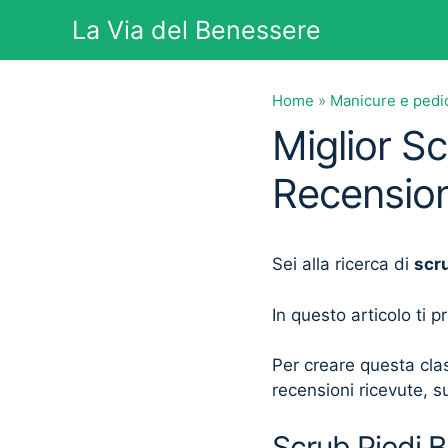
Vai
La Via del Benessere
al
contenuto
Home
»
Manicure e pedi
Miglior Sc
Recension
Sei alla ricerca di
scr
In questo articolo ti 
Per creare questa clas
recensioni ricevute, su
Scrub Piedi B