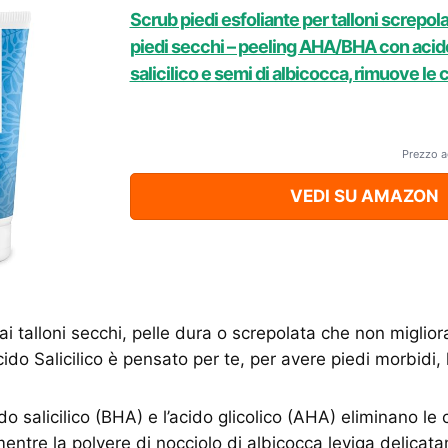
Scrub piedi esfoliante per talloni screpolati
piedi secchi – peeling AHA/BHA con acido
salicilico e semi di albicocca, rimuove le 
Prezzo a
VEDI SU AMAZON
i talloni secchi, pelle dura o screpolata che non miglio
cido Salicilico è pensato per te, per avere piedi morbidi, l
do salicilico (BHA) e l’acido glicolico (AHA) eliminano le 
mentre la polvere di nocciolo di albicocca leviga delicata