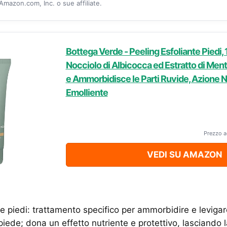
mazon.com, Inc. o sue affiliate.
Bottega Verde - Peeling Esfoliante Piedi, 
Nocciolo di Albicocca ed Estratto di Ment
e Ammorbidisce le Parti Ruvide, Azione N
Emolliente
Prezzo a
VEDI SU AMAZON
te piedi: trattamento specifico per ammorbidire e levigare
piede; dona un effetto nutriente e protettivo, lasciando la