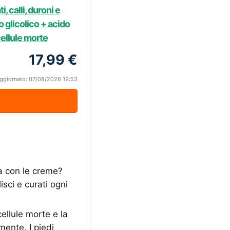
, calli, duroni e
 glicolico + acido
cellule morte
17,99 €
ggiornato: 07/08/2026 19:53
ra con le creme?
isci e curati ogni
cellule morte e la
mente. I piedi