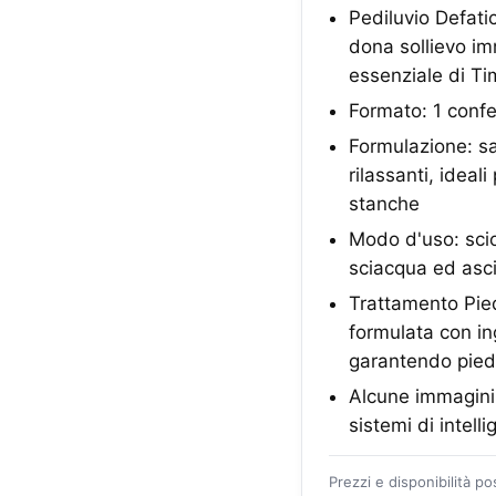
Pediluvio Defatic
dona sollievo im
essenziale di T
Formato: 1 confe
Formulazione: sal
rilassanti, idea
stanche
Modo d'uso: sciog
sciacqua ed asci
Trattamento Pied
formulata con in
garantendo piedi
Alcune immagini 
sistemi di intelli
Prezzi e disponibilità p