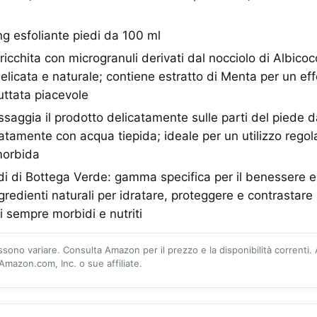
ng esfoliante piedi da 100 ml
icchita con microgranuli derivati dal nocciolo di Albicoc
elicata e naturale; contiene estratto di Menta per un eff
uttata piacevole
aggia il prodotto delicatamente sulle parti del piede da
atamente con acqua tiepida; ideale per un utilizzo rego
 morbida
i di Bottega Verde: gamma specifica per il benessere e l
gredienti naturali per idratare, proteggere e contrastare
 sempre morbidi e nutriti
ossono variare. Consulta Amazon per il prezzo e la disponibilità correnti.
mazon.com, Inc. o sue affiliate.