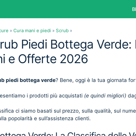
B
cure
»
Cura mani e piedi
»
Scrub
»
rub Piedi Bottega Verde: 
i e Offerte 2026
ub piedi bottega verde
? Bene, oggi è la tua giornata fo
presentiamo i prodotti più acquistati
(e quindi migliori)
dagl
sifica ci siamo basati sul prezzo, sulla qualità, sul num
lla popolarità e sull’assistenza clienti.
ottega Verde: La Classifica delle V