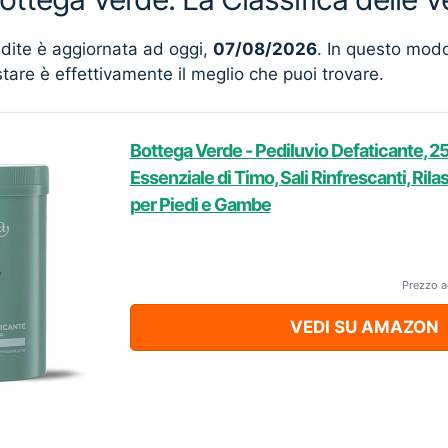
ndite è aggiornata ad oggi,
07/08/2026
. In questo mod
stare è effettivamente il meglio che puoi trovare.
Bottega Verde - Pediluvio Defaticante, 25
Essenziale di Timo, Sali Rinfrescanti, Rila
per Piedi e Gambe
Prezzo a
VEDI SU AMAZON