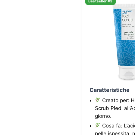
Bestseller #3
Caratteristiche
Creato per: Ha
Scrub Piedi all’A
giorno.
Cosa fa: L’aci
pelle ispessita, 