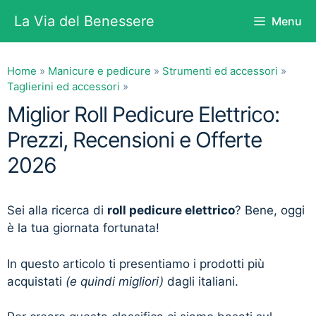
Vai
La Via del Benessere
Menu
al
contenuto
Home
»
Manicure e pedicure
»
Strumenti ed accessori
»
Taglierini ed accessori
»
Miglior Roll Pedicure Elettrico:
Prezzi, Recensioni e Offerte
2026
Sei alla ricerca di
roll pedicure elettrico
? Bene, oggi
è la tua giornata fortunata!
In questo articolo ti presentiamo i prodotti più
acquistati
(e quindi migliori)
dagli italiani.