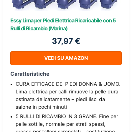
Essy Lima per Piedi Elettrica Ricaricabile con 5
Rulli di Ricambio (Marina)
37,97 €
VEDI SU AMAZON
Caratteristiche
CURA EFFICACE DEI PIEDI DONNA & UOMO.
Lima elettrica per calli rimuove la pelle dura
ostinata delicatamente – piedi lisci da
salone in pochi minuti
5 RULLI DI RICAMBIO IN 3 GRANE. Fine per
pelle sottile, normale per strati spessi,
grosso per talloni screpolati – sostituzione