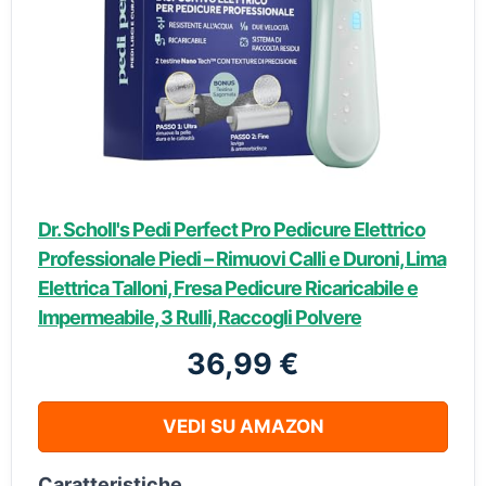
Dr. Scholl's Pedi Perfect Pro Pedicure Elettrico
Professionale Piedi – Rimuovi Calli e Duroni, Lima
Elettrica Talloni, Fresa Pedicure Ricaricabile e
Impermeabile, 3 Rulli, Raccogli Polvere
36,99 €
VEDI SU AMAZON
Caratteristiche