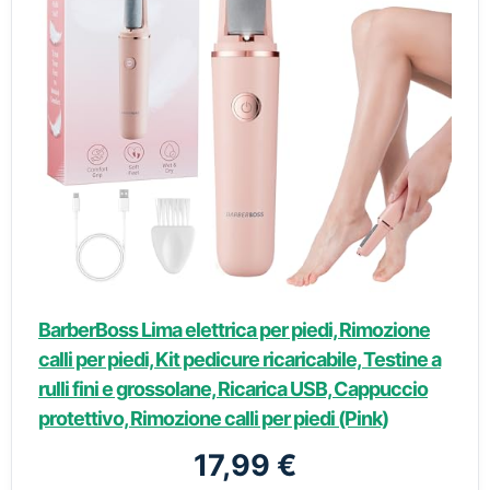
BarberBoss Lima elettrica per piedi, Rimozione
calli per piedi, Kit pedicure ricaricabile, Testine a
rulli fini e grossolane, Ricarica USB, Cappuccio
protettivo, Rimozione calli per piedi (Pink)
17,99 €