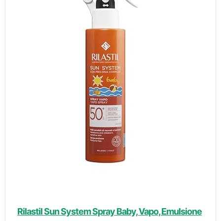
Rilastil Sun System Spray Baby, Vapo, Emulsione