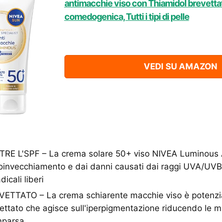
antimacchie viso con Thiamidol brevetta
comedogenica, Tutti i tipi di pelle
VEDI SU AMAZON
RE L'SPF – La crema solare 50+ viso NIVEA Luminous 
oinvecchiamento e dai danni causati dai raggi UVA/UVB, 
icali liberi
TTATO – La crema schiarente macchie viso è potenzia
ettato che agisce sull'iperpigmentazione riducendo le m
mparsa