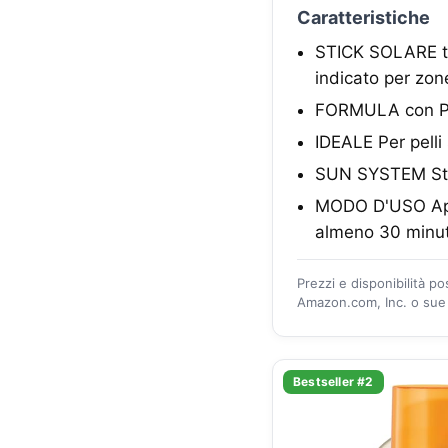
Caratteristiche
STICK SOLARE tr
indicato per zone
FORMULA con Pr
IDEALE Per pelli 
SUN SYSTEM Stic
MODO D'USO Appl
almeno 30 minuti
Prezzi e disponibilità p
Amazon.com, Inc. o sue a
Bestseller #2