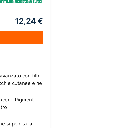
mula adatta a tutti
12,24 €
vanzato con filtri
cchie cutanee e ne
Eucerin Pigment
ntro
che supporta la