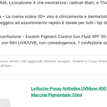
NA, Licocalcone A che neutralizza i radicali liberi, e Th
a – La crema solare 50+ viso è clinicamente e dermatol
leggera ad assorbimento rapido è ideale per tutti i tipi d
 confezione – Eucerin Pigment Control Sun Fluid SPF 50
a con filtri UVA/UVB, non comedogenica, 1 confezione d
ossono variare. Dati aggiornati all’ultimo recupero. Amazon e il logo Ama
ffiliate.
La Roche-Posay Anthelios UVMune 400 F
Macchie Pigmentarie, 50ml