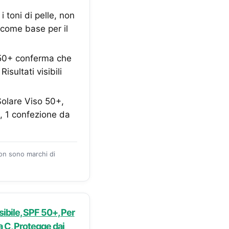
 toni di pelle, non
 come base per il
 50+ conferma che
isultati visibili
are Viso 50+,
, 1 confezione da
zon sono marchi di
ibile, SPF 50+, Per
na C, Protegge dai