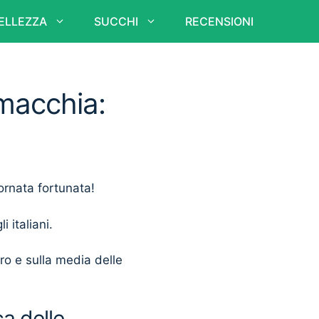
ELLEZZA
SUCCHI
RECENSIONI
imacchia:
iornata fortunata!
i italiani.
ero e sulla media delle
a delle