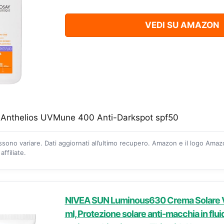
VEDI SU AMAZON
 Anthelios UVMune 400 Anti-Darkspot spf50
ossono variare. Dati aggiornati all’ultimo recupero. Amazon e il logo Ama
ffiliate.
NIVEA SUN Luminous630 Crema Solare 
ml, Protezione solare anti-macchia in flu