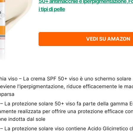
50+ antimacchie e iperpigmentazione, For
i tipi di pelle
VEDI SU AMAZON
a viso – La crema SPF 50+ viso è uno schermo solare a
viene l'iperpigmentazione, riduce efficacemente le ma
mparsa
 – La protezione solare 50+ viso fa parte della gamma 
amente realizzata per offrire una protezione efficace co
one indotta dal sole
i – La protezione solare viso contiene Acido Glicirretico 