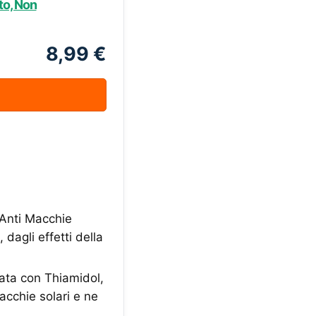
to, Non
8,99 €
Anti Macchie
dagli effetti della
ta con Thiamidol,
acchie solari e ne