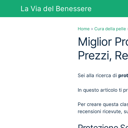
Vai
La Via del Benessere
al
contenuto
Home
»
Cura della pelle
Miglior P
Prezzi, R
Sei alla ricerca di
pro
In questo articolo ti 
Per creare questa clas
recensioni ricevute, su
Protezione So