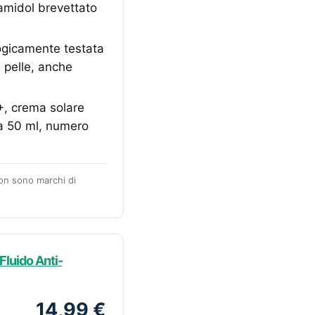
iamidol brevettato
ogicamente testata
i pelle, anche
+, crema solare
a 50 ml, numero
zon sono marchi di
luido Anti-
14,99 €