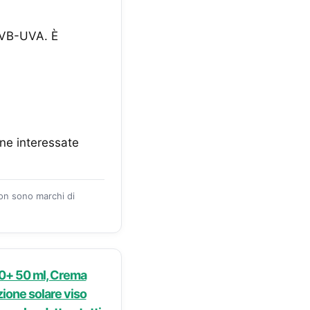
UVB-UVA. È
ne interessate
zon sono marchi di
50+ 50 ml, Crema
zione solare viso