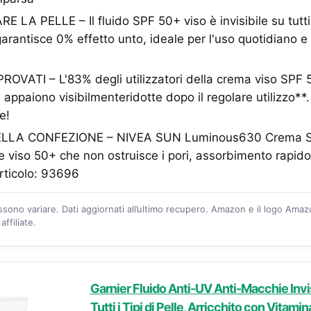
LA PELLE – Il fluido SPF 50+ viso è invisibile su tutti i
 garantisce 0% effetto unto, ideale per l'uso quotidiano e
OVATI – L'83% degli utilizzatori della crema viso SPF
 appaiono visibilmenteridotte dopo il regolare utilizzo**. R
e!
LA CONFEZIONE – NIVEA SUN Luminous630 Crema Sol
e viso 50+ che non ostruisce i pori, assorbimento rapido
rticolo: 93696
ossono variare. Dati aggiornati all’ultimo recupero. Amazon e il logo Ama
ffiliate.
Garnier Fluido Anti-UV Anti-Macchie Invis
Tutti i Tipi di Pelle, Arricchito con Vitami