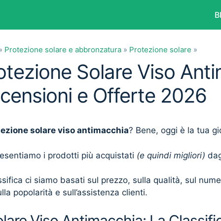
B
»
Protezione solare e abbronzatura
»
Protezione solare
»
rotezione Solare Viso Ant
ecensioni e Offerte 2026
tezione solare viso antimacchia
? Bene, oggi è la tua g
presentiamo i prodotti più acquistati
(e quindi migliori)
dagl
sifica ci siamo basati sul prezzo, sulla qualità, sul num
lla popolarità e sull’assistenza clienti.
lare Viso Antimacchia: La Classific