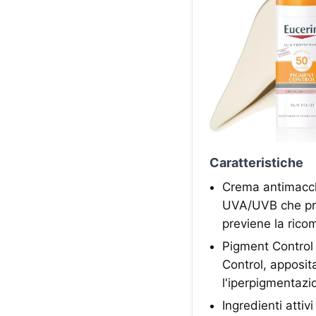
Caratteristiche
Crema antimacchi
UVA/UVB che pre
previene la rico
Pigment Control
Control, apposit
l'iperpigmentazi
Ingredienti attiv