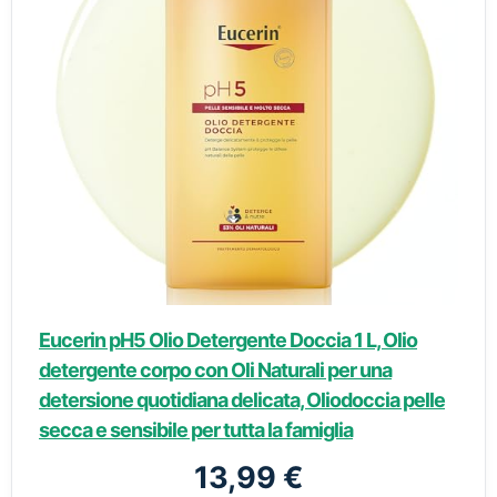
Eucerin pH5 Olio Detergente Doccia 1 L, Olio
detergente corpo con Oli Naturali per una
detersione quotidiana delicata, Oliodoccia pelle
secca e sensibile per tutta la famiglia
13,99 €