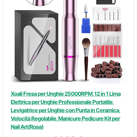
Xoali Fresa per Unghie 25000RPM, 12 in 1 Lima
Elettrica per Unghie Professionale Portatile,
Levigatrice per Unghie con Punta in Ceramica,
Velocità Regolabile, Manicure Pedicure Kit per
Nail Art(Rosa)