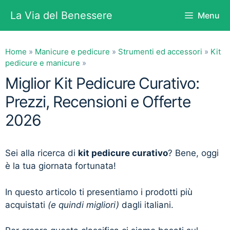
Vai
La Via del Benessere
Menu
al
contenuto
Home
»
Manicure e pedicure
»
Strumenti ed accessori
»
Kit
pedicure e manicure
»
Miglior Kit Pedicure Curativo:
Prezzi, Recensioni e Offerte
2026
Sei alla ricerca di
kit pedicure curativo
? Bene, oggi
è la tua giornata fortunata!
In questo articolo ti presentiamo i prodotti più
acquistati
(e quindi migliori)
dagli italiani.