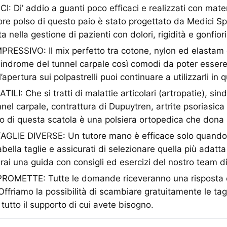
: Di’ addio a guanti poco efficaci e realizzati con mater
tore polso di questo paio è stato progettato da Medici Spe
a nella gestione di pazienti con dolori, rigidità e gonfiori 
ESSIVO: Il mix perfetto tra cotone, nylon ed elastam d
 sindrome del tunnel carpale così comodi da poter essere 
l’apertura sui polpastrelli puoi continuare a utilizzarli i
LI: Che si tratti di malattie articolari (artropatie), si
el carpale, contrattura di Dupuytren, artrite psoriasica o
to di questa scatola è una polsiera ortopedica che dona s
TAGLIE DIVERSE: Un tutore mano è efficace solo quando
abella taglie e assicurati di selezionare quella più adatta 
rai una guida con consigli ed esercizi del nostro team di
ROMETTE: Tutte le domande riceveranno una risposta 
Offriamo la possibilità di scambiare gratuitamente le tag
e tutto il supporto di cui avete bisogno.