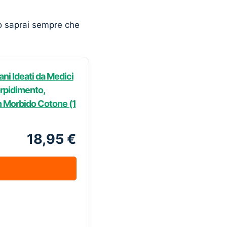
o saprai sempre che
ni Ideati da Medici
orpidimento,
in Morbido Cotone (1
18,95 €