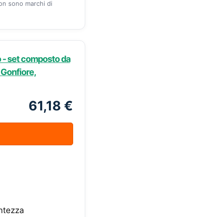
zon sono marchi di
 - set composto da
 Gonfiore,
61,18 €
antezza