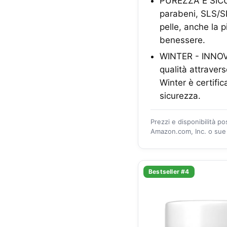
PUREZZA E SICUR
parabeni, SLS/SL
pelle, anche la p
benessere.
WINTER - INNOVAZ
qualità attraver
Winter è certif
sicurezza.
Prezzi e disponibilità p
Amazon.com, Inc. o sue a
Bestseller #4