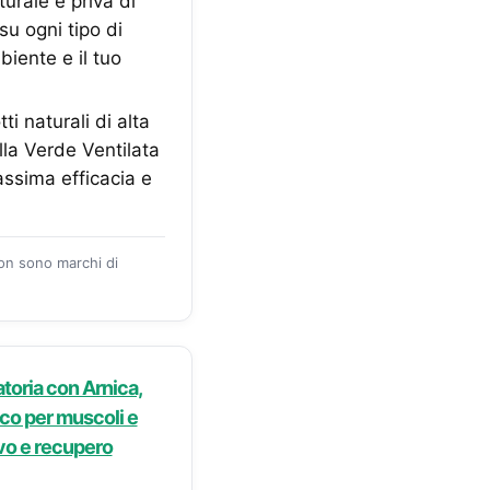
rale e priva di
u ogni tipo di
biente e il tuo
 naturali di alta
la Verde Ventilata
ssima efficacia e
zon sono marchi di
oria con Arnica,
cco per muscoli e
ivo e recupero