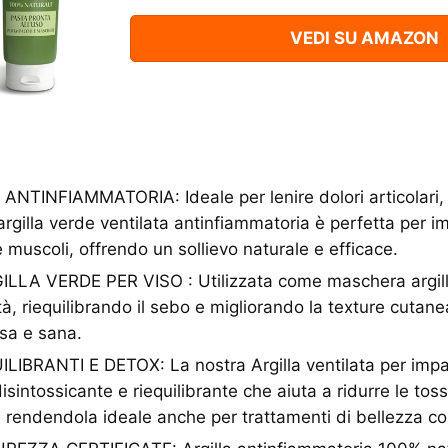
VEDI SU AMAZON
TINFIAMMATORIA: Ideale per lenire dolori articolari, g
argilla verde ventilata antinfiammatoria è perfetta per i
e muscoli, offrendo un sollievo naturale e efficace.
A VERDE PER VISO : Utilizzata come maschera argilla v
tà, riequilibrando il sebo e migliorando la texture cutanea
osa e sana.
IBRANTI E DETOX: La nostra Argilla ventilata per impac
sintossicante e riequilibrante che aiuta a ridurre le toss
le, rendendola ideale anche per trattamenti di bellezza co