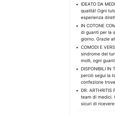
IDEATO DA MEDICI
qualità! Ogni tu
esperienza dirett
IN COTONE COMPR
di guanti per la
giorno. Grazie al
COMODI E VERSATI
sindrome del tunn
molli, ogni guan
DISPONIBILI IN 
perciò segui la t
confezione trove
DR. ARTHRITIS P
team di medici. 
sicuri di ricever