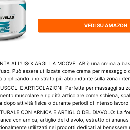
VEDI SU AMAZON
TA ALL’USO: ARGILLA MOOVELAB è una crema a base d
ll’uso. Può essere utilizzata come crema per massaggio
la applicando uno strato più abbondante sulla zona inte
USCOLI E ARTICOLAZIONI: Perfetta per massaggi su zo
mento muscolare e rigidità articolare come schiena, spa
 dopo attività fisica o durante periodi di intenso lavoro
URALE CON ARNICA E ARTIGLIO DEL DIAVOLO: La for
ianca con arnica, artiglio del diavolo, estratto di ananas 
izionalmente utilizzati nei prodotti dedicati al benessere