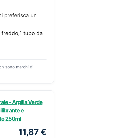
si preferisca un
 freddo,1 tubo da
zon sono marchi di
ale - Argilla Verde
librante e
ato 250ml
11,87 €