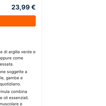
23,99 €
i argilla verde e
 oppure come
ressata.
ne soggette a
lle, gambe e
 quotidiano.
mula combina
e oli essenziali.
 muscolare e