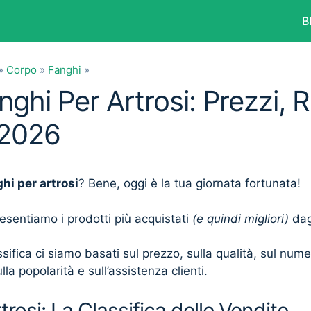
B
»
Corpo
»
Fanghi
»
nghi Per Artrosi: Prezzi, 
 2026
hi per artrosi
? Bene, oggi è la tua giornata fortunata!
presentiamo i prodotti più acquistati
(e quindi migliori)
dagl
sifica ci siamo basati sul prezzo, sulla qualità, sul num
lla popolarità e sull’assistenza clienti.
trosi: La Classifica delle Vendite