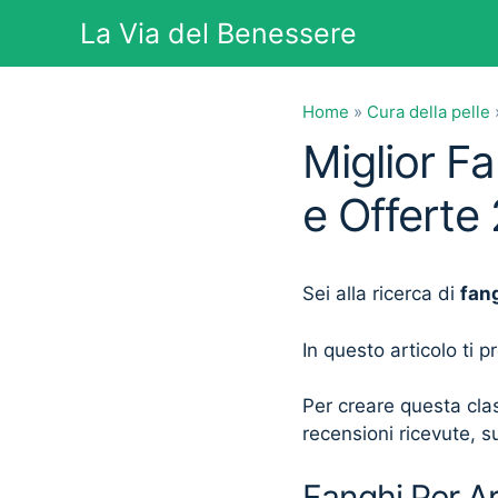
Vai
La Via del Benessere
al
contenuto
Home
»
Cura della pelle
Miglior Fa
e Offerte
Sei alla ricerca di
fang
In questo articolo ti 
Per creare questa clas
recensioni ricevute, su
Fanghi Per Ar