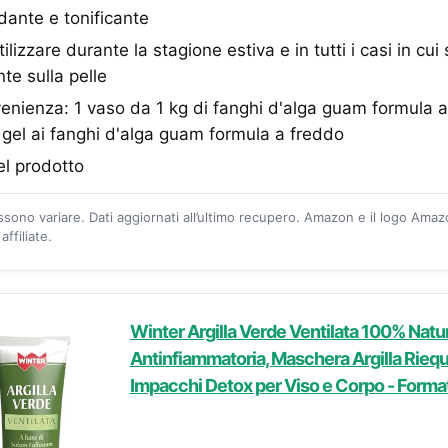
ante e tonificante
ilizzare durante la stagione estiva e in tutti i casi in cui 
nte sulla pelle
nienza: 1 vaso da 1 kg di fanghi d'alga guam formula a
gel ai fanghi d'alga guam formula a freddo
el prodotto
ossono variare. Dati aggiornati all’ultimo recupero. Amazon e il logo Ama
ffiliate.
Winter Argilla Verde Ventilata 100% Natur
Antinfiammatoria, Maschera Argilla Riequi
Impacchi Detox per Viso e Corpo - Form