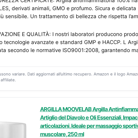
EZZA CERTIFICATE: Argilla antinfiammatoria 100% natu
ES, derivati animali, GMO e profumo. Sicura e delicata s
iù sensibile. Un trattamento di bellezza che rispetta l’am
IONE E QUALITÀ: I nostri laboratori producono prodotti
so tecnologie avanzate e standard GMP e HACCP. L Argil
icata secondo le normative ISO9001:2008, garantendo ma
ossono variare. Dati aggiornati all’ultimo recupero. Amazon e il logo Ama
ffiliate.
ARGILLA MOOVELAB Argilla Antinfiammat
Artiglio del Diavolo e Oli Essenziali, Impa
articolazioni, Ideale per massaggio sport
muscolare, 250 ml