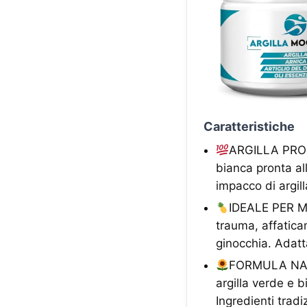
Caratteristiche
ARGILLA PRON
bianca pronta a
impacco di argil
IDEALE PER M
trauma, affatica
ginocchia. Adatta
FORMULA NAT
argilla verde e b
Ingredienti trad