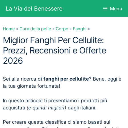
Vai
La Via del Benessere
Menu
al
contenuto
Home
»
Cura della pelle
»
Corpo
»
Fanghi
»
Miglior Fanghi Per Cellulite:
Prezzi, Recensioni e Offerte
2026
Sei alla ricerca di
fanghi per cellulite
? Bene, oggi è
la tua giornata fortunata!
In questo articolo ti presentiamo i prodotti più
acquistati
(e quindi migliori)
dagli italiani.
Per creare questa classifica ci siamo basati sul