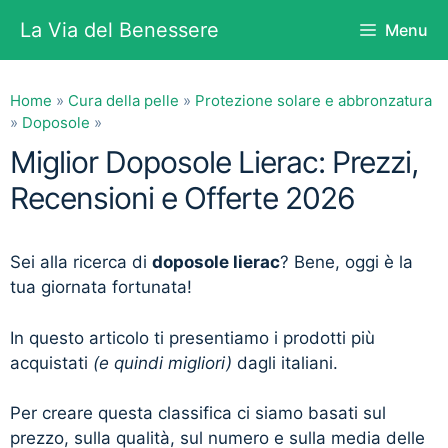
Vai
La Via del Benessere
Menu
al
contenuto
Home
»
Cura della pelle
»
Protezione solare e abbronzatura
»
Doposole
»
Miglior Doposole Lierac: Prezzi,
Recensioni e Offerte 2026
Sei alla ricerca di
doposole lierac
? Bene, oggi è la
tua giornata fortunata!
In questo articolo ti presentiamo i prodotti più
acquistati
(e quindi migliori)
dagli italiani.
Per creare questa classifica ci siamo basati sul
prezzo, sulla qualità, sul numero e sulla media delle