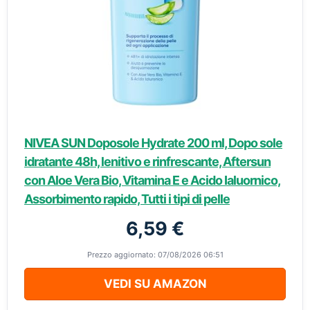
NIVEA SUN Doposole Hydrate 200 ml, Dopo sole
idratante 48h, lenitivo e rinfrescante, Aftersun
con Aloe Vera Bio, Vitamina E e Acido Ialuornico,
Assorbimento rapido, Tutti i tipi di pelle
6,59 €
Prezzo aggiornato: 07/08/2026 06:51
VEDI SU AMAZON