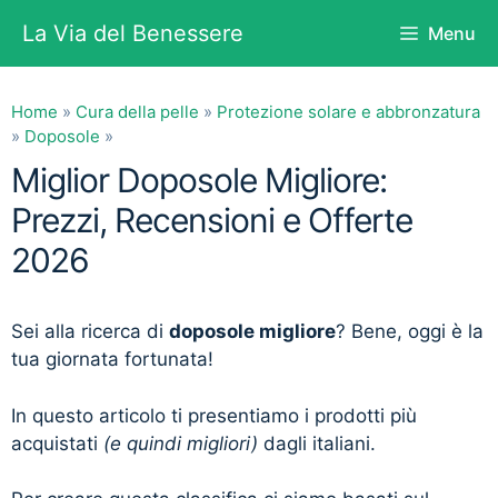
Vai
La Via del Benessere
Menu
al
contenuto
Home
»
Cura della pelle
»
Protezione solare e abbronzatura
»
Doposole
»
Miglior Doposole Migliore:
Prezzi, Recensioni e Offerte
2026
Sei alla ricerca di
doposole migliore
? Bene, oggi è la
tua giornata fortunata!
In questo articolo ti presentiamo i prodotti più
acquistati
(e quindi migliori)
dagli italiani.