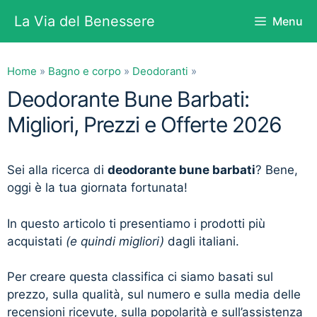
Vai
La Via del Benessere
Menu
al
contenuto
Home
»
Bagno e corpo
»
Deodoranti
»
Deodorante Bune Barbati:
Migliori, Prezzi e Offerte 2026
Sei alla ricerca di
deodorante bune barbati
? Bene,
oggi è la tua giornata fortunata!
In questo articolo ti presentiamo i prodotti più
acquistati
(e quindi migliori)
dagli italiani.
Per creare questa classifica ci siamo basati sul
prezzo, sulla qualità, sul numero e sulla media delle
recensioni ricevute, sulla popolarità e sull’assistenza