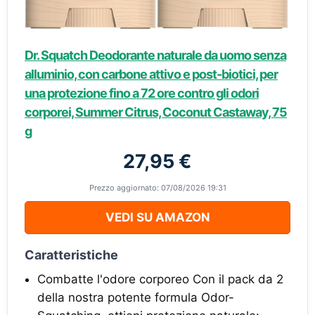
Dr. Squatch Deodorante naturale da uomo senza
alluminio, con carbone attivo e post-biotici, per
una protezione fino a 72 ore contro gli odori
corporei, Summer Citrus, Coconut Castaway, 75
g
27,95 €
Prezzo aggiornato: 07/08/2026 19:31
VEDI SU AMAZON
Caratteristiche
Combatte l'odore corporeo Con il pack da 2
della nostra potente formula Odor-