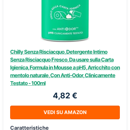
Chilly Senza Risciacquo, Detergente Intimo
Senza Risciacquo Fresco, Da usare sulla Carta
Igienica, Formula in Mousse a pH5, Arricchito con
mentolo naturale, Con Anti-Odor, Clinicamente
Testato - 100ml
4,82 €
VEDI SU AMAZON
Caratteristiche