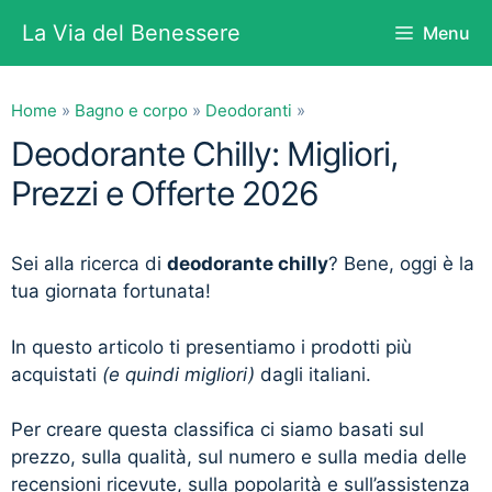
Vai
La Via del Benessere
Menu
al
contenuto
Home
»
Bagno e corpo
»
Deodoranti
»
Deodorante Chilly: Migliori,
Prezzi e Offerte 2026
Sei alla ricerca di
deodorante chilly
? Bene, oggi è la
tua giornata fortunata!
In questo articolo ti presentiamo i prodotti più
acquistati
(e quindi migliori)
dagli italiani.
Per creare questa classifica ci siamo basati sul
prezzo, sulla qualità, sul numero e sulla media delle
recensioni ricevute, sulla popolarità e sull’assistenza