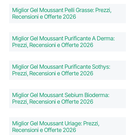
Miglior Gel Moussant Pelli Grasse: Prezzi,
Recensioni e Offerte 2026
Miglior Gel Moussant Purificante A Derma:
Prezzi, Recensioni e Offerte 2026
Miglior Gel Moussant Purificante Sothys:
Prezzi, Recensioni e Offerte 2026
Miglior Gel Moussant Sebium Bioderma:
Prezzi, Recensioni e Offerte 2026
Miglior Gel Moussant Uriage: Prezzi,
Recensioni e Offerte 2026