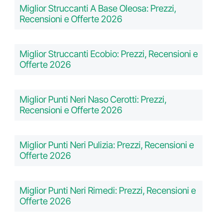
Miglior Struccanti A Base Oleosa: Prezzi,
Recensioni e Offerte 2026
Miglior Struccanti Ecobio: Prezzi, Recensioni e
Offerte 2026
Miglior Punti Neri Naso Cerotti: Prezzi,
Recensioni e Offerte 2026
Miglior Punti Neri Pulizia: Prezzi, Recensioni e
Offerte 2026
Miglior Punti Neri Rimedi: Prezzi, Recensioni e
Offerte 2026