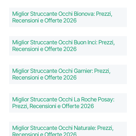
Miglior Struccante Occhi Bionova: Prezzi,
Recensioni e Offerte 2026
Miglior Struccante Occhi Buon Inci: Prezzi,
Recensioni e Offerte 2026
Miglior Struccante Occhi Garnier: Prezzi,
Recensioni e Offerte 2026
Miglior Struccante Occhi La Roche Posay:
Prezzi, Recensioni e Offerte 2026
Miglior Struccante Occhi Naturale: Prezzi,
Recensioni e Offerte 2026