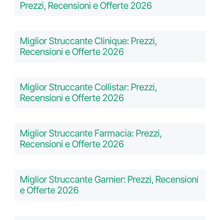
Prezzi, Recensioni e Offerte 2026
Miglior Struccante Clinique: Prezzi,
Recensioni e Offerte 2026
Miglior Struccante Collistar: Prezzi,
Recensioni e Offerte 2026
Miglior Struccante Farmacia: Prezzi,
Recensioni e Offerte 2026
Miglior Struccante Garnier: Prezzi, Recensioni
e Offerte 2026