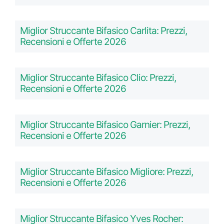
Miglior Struccante Bifasico Carlita: Prezzi,
Recensioni e Offerte 2026
Miglior Struccante Bifasico Clio: Prezzi,
Recensioni e Offerte 2026
Miglior Struccante Bifasico Garnier: Prezzi,
Recensioni e Offerte 2026
Miglior Struccante Bifasico Migliore: Prezzi,
Recensioni e Offerte 2026
Miglior Struccante Bifasico Yves Rocher: