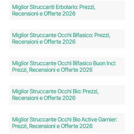
Miglior Struccanti Erbolario: Prezzi,
Recensioni e Offerte 2026
Miglior Struccante Occhi Bifasico: Prezzi,
Recensioni e Offerte 2026
Miglior Struccante Occhi Bifasico Buon Inci:
Prezzi, Recensioni e Offerte 2026
Miglior Struccante Occhi Bio: Prezzi,
Recensioni e Offerte 2026
Miglior Struccante Occhi Bio Active Garnier:
Prezzi, Recensioni e Offerte 2026