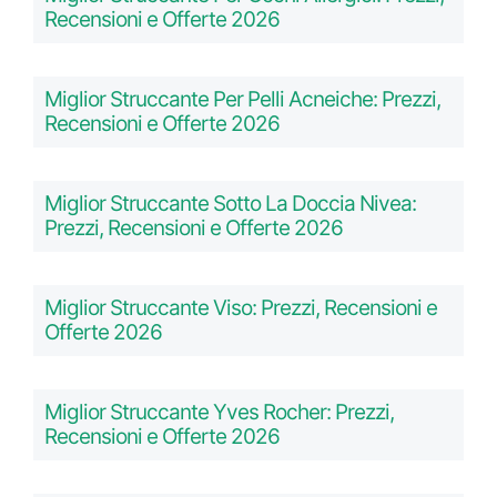
Recensioni e Offerte 2026
Miglior Struccante Per Pelli Acneiche: Prezzi,
Recensioni e Offerte 2026
Miglior Struccante Sotto La Doccia Nivea:
Prezzi, Recensioni e Offerte 2026
Miglior Struccante Viso: Prezzi, Recensioni e
Offerte 2026
Miglior Struccante Yves Rocher: Prezzi,
Recensioni e Offerte 2026