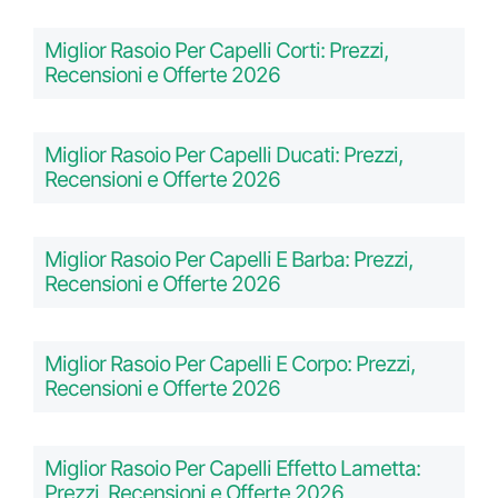
Miglior Rasoio Per Capelli Corti: Prezzi,
Recensioni e Offerte 2026
Miglior Rasoio Per Capelli Ducati: Prezzi,
Recensioni e Offerte 2026
Miglior Rasoio Per Capelli E Barba: Prezzi,
Recensioni e Offerte 2026
Miglior Rasoio Per Capelli E Corpo: Prezzi,
Recensioni e Offerte 2026
Miglior Rasoio Per Capelli Effetto Lametta:
Prezzi, Recensioni e Offerte 2026