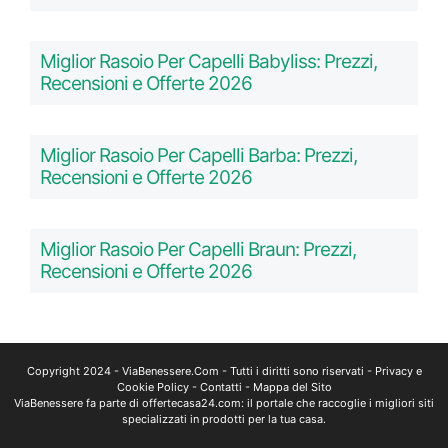
Miglior Rasoio Per Capelli Babyliss: Prezzi,
Recensioni e Offerte 2026
Miglior Rasoio Per Capelli Barba: Prezzi,
Recensioni e Offerte 2026
Miglior Rasoio Per Capelli Braun: Prezzi,
Recensioni e Offerte 2026
Copyright 2024 -
ViaBenessere.Com
- Tutti i diritti sono riservati -
Privacy e
Cookie Policy
-
Contatti
-
Mappa del Sito
ViaBenessere fa parte di
offertecasa24.com
: il portale che raccoglie i migliori siti
specializzati in prodotti per la tua casa.