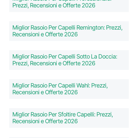
Prezzi, Recensioni e Offerte 2026
Miglior Rasoio Per Capelli Remington: Prezzi,
Recensioni e Offerte 2026
Miglior Rasoio Per Capelli Sotto La Doccia:
Prezzi, Recensioni e Offerte 2026
Miglior Rasoio Per Capelli Wahl: Prezzi,
Recensioni e Offerte 2026
Miglior Rasoio Per Sfoltire Capelli: Prezzi,
Recensioni e Offerte 2026