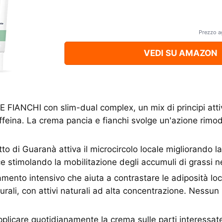
Prezzo a
VEDI SU AMAZON
IANCHI con slim-dual complex, un mix di principi attiv
feina. La crema pancia e fianchi svolge un'azione rimode
to di Guaranà attiva il microcircolo locale migliorando l
ce stimolando la mobilitazione degli accumuli di grassi 
mento intensivo che aiuta a contrastare le adiposità loc
turali, con attivi naturali ad alta concentrazione. Nessun
icare quotidianamente la crema sulle parti interessat