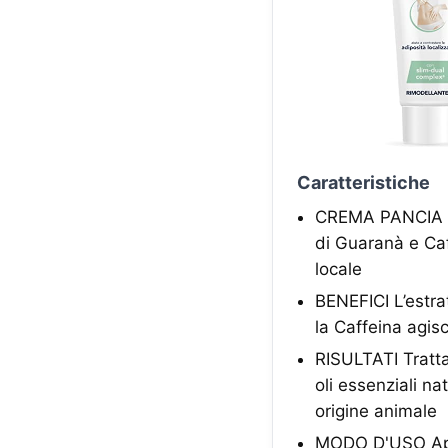
Caratteristiche
CREMA PANCIA E F
di Guaranà e Caf
locale
BENEFICI L’estrat
la Caffeina agis
RISULTATI Tratta
oli essenziali na
origine animale
MODO D'USO Appl