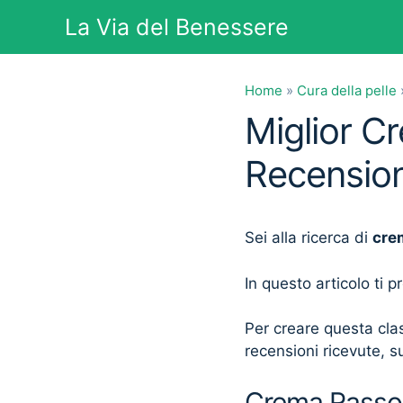
Vai
La Via del Benessere
al
contenuto
Home
»
Cura della pelle
Miglior C
Recension
Sei alla ricerca di
cre
In questo articolo ti 
Per creare questa clas
recensioni ricevute, su
Crema Rassoda