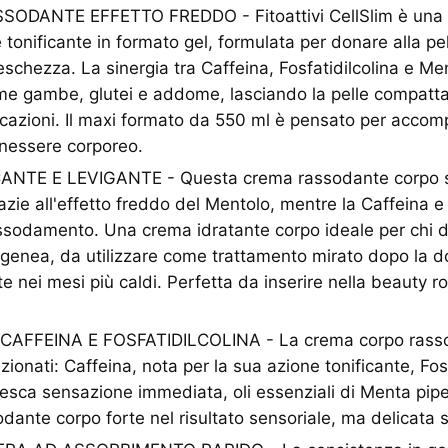
DANTE EFFETTO FREDDO - Fitoattivi CellSlim è una cr
 tonificante in formato gel, formulata per donare alla p
eschezza. La sinergia tra Caffeina, Fosfatidilcolina e Me
me gambe, glutei e addome, lasciando la pelle compatta 
icazioni. Il maxi formato da 550 ml è pensato per accom
enessere corporeo.
ANTE E LEVIGANTE - Questa crema rassodante corpo s
razie all'effetto freddo del Mentolo, mentre la Caffeina e 
assodamento. Una crema idratante corpo ideale per chi d
ogenea, da utilizzare come trattamento mirato dopo la 
e nei mesi più caldi. Perfetta da inserire nella beauty rou
FFEINA E FOSFATIDILCOLINA - La crema corpo rasso
ezionati: Caffeina, nota per la sua azione tonificante, Fosf
resca sensazione immediata, oli essenziali di Menta pip
ante corpo forte nel risultato sensoriale, ma delicata s