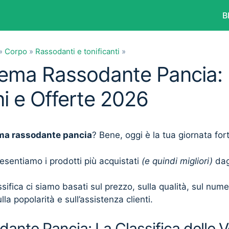
B
»
Corpo
»
Rassodanti e tonificanti
»
rema Rassodante Pancia: 
i e Offerte 2026
ma rassodante pancia
? Bene, oggi è la tua giornata for
presentiamo i prodotti più acquistati
(e quindi migliori)
dagl
sifica ci siamo basati sul prezzo, sulla qualità, sul num
lla popolarità e sull’assistenza clienti.
nte Pancia: La Classifica delle V