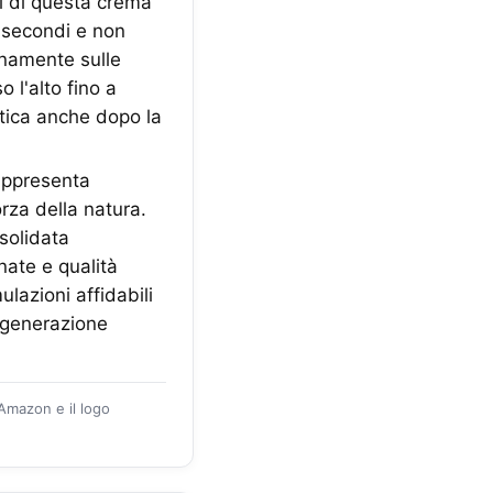
di questa crema
i secondi e non
ianamente sulle
l'alto fino a
tica anche dopo la
appresenta
rza della natura.
nsolidata
nate e qualità
lazioni affidabili
rigenerazione
 Amazon e il logo