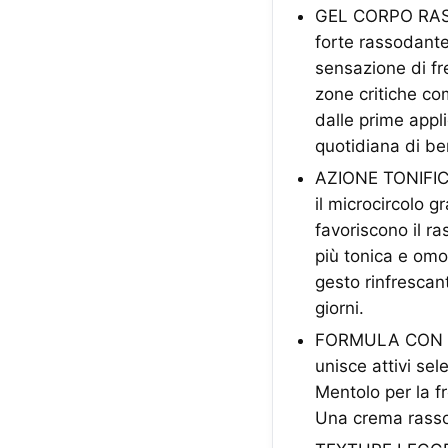
GEL CORPO RASSO
forte rassodante
sensazione di fr
zone critiche co
dalle prime appl
quotidiana di b
AZIONE TONIFIC
il microcircolo g
favoriscono il r
più tonica e om
gesto rinfrescant
giorni.
FORMULA CON CA
unisce attivi sel
Mentolo per la f
Una crema rassod