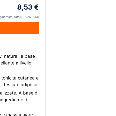
8,53 €
ggiornato: 09/08/2026 09:31
i naturali a base
llante a livello
a tonicità cutanea e
nel tessuto adiposo
alizzate. A base di
 ingrediente di
e e massaggiare