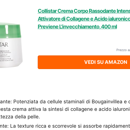
Collistar Crema Corpo Rassodante Intens
Attivatore di Collagene e Acido ialuronic
Previene L'invecchiamento, 400 ml
Prezzo a
VEDI SU AMAZON
nte: Potenziata da cellule staminali di Bougainvillea e da
sta crema attiva la sintesi di collagene e acido ialuroni
tezza della pelle.
te: La texture ricca e scorrevole si assorbe rapidamen