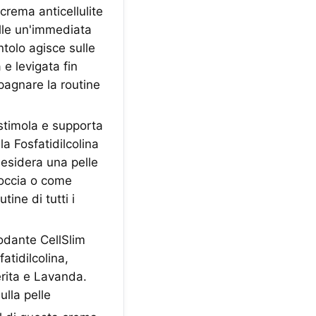
ema anticellulite
elle un'immediata
ntolo agisce sulle
e levigata fin
pagnare la routine
timola e supporta
la Fosfatidilcolina
esidera una pelle
doccia o come
tine di tutti i
dante CellSlim
atidilcolina,
erita e Lavanda.
ulla pelle