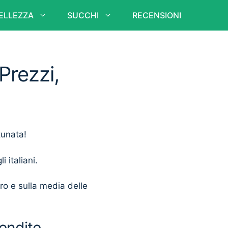
ELLEZZA
SUCCHI
RECENSIONI
Prezzi,
tunata!
i italiani.
ero e sulla media delle
endite