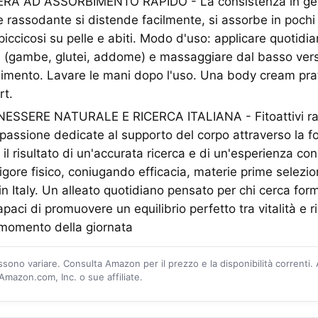
A AD ASSORBIMENTO RAPIDO - La consistenza in gel 
e rassodante si distende facilmente, si assorbe in poch
ppiccicosi su pelle e abiti. Modo d'uso: applicare quotid
 (gambe, glutei, addome) e massaggiare dal basso verso 
imento. Lavare le mani dopo l'uso. Una body cream pra
rt.
NESSERE NATURALE E RICERCA ITALIANA - Fitoattivi r
a passione dedicate al supporto del corpo attraverso la fo
il risultato di un'accurata ricerca e di un'esperienza co
igore fisico, coniugando efficacia, materie prime selezio
n Italy. Un alleato quotidiano pensato per chi cerca formu
paci di promuovere un equilibrio perfetto tra vitalità e 
 momento della giornata
ossono variare. Consulta Amazon per il prezzo e la disponibilità correnti.
mazon.com, Inc. o sue affiliate.