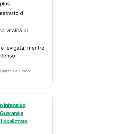
plus.
estratto di
 vitalità ai
a e levigata, mentre
ntenso.
 Amazon e il logo
o Intensivo
i Guaranà e
 Localizzate,