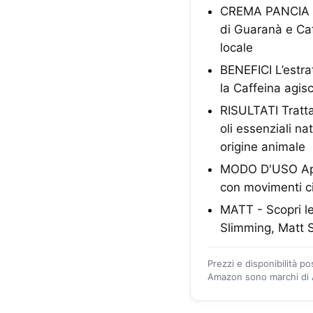
CREMA PANCIA E F
di Guaranà e Caf
locale
BENEFICI L’estrat
la Caffeina agis
RISULTATI Tratta
oli essenziali na
origine animale
MODO D'USO Appl
con movimenti ci
MATT - Scopri le
Slimming, Matt S
Prezzi e disponibilità p
Amazon sono marchi di A