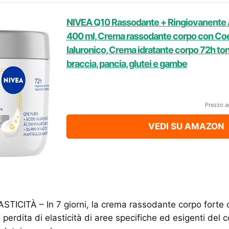
NIVEA Q10 Rassodante + Ringiovanente 
400 ml, Crema rassodante corpo con Co
Ialuronico, Crema idratante corpo 72h ton
braccia, pancia, glutei e gambe
Prezzo a
VEDI SU AMAZON
STICITÀ – In 7 giorni, la crema rassodante corpo forte
 perdita di elasticità di aree specifiche ed esigenti del