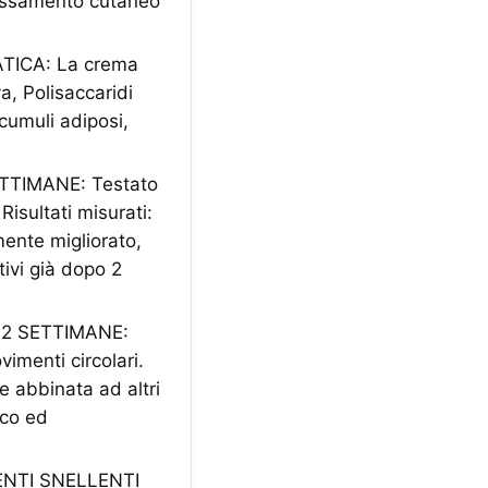
rilassamento cutaneo
TICA: La crema
a, Polisaccaridi
ccumuli adiposi,
TTIMANE: Testato
isultati misurati:
lmente migliorato,
tivi già dopo 2
 2 SETTIMANE:
imenti circolari.
e abbinata ad altri
ico ed
ENTI SNELLENTI