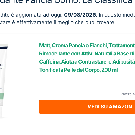
ndite è aggiornata ad oggi,
09/08/2026
. In questo mod
stare è effettivamente il meglio che puoi trovare.
Matt, Crema Pancia e Fianchi, Trattament
Rimodellante con Attivi Naturali a Base d
Caffeina, Aiuta a Contrastare le Adiposità
Tonifica la Pelle del Corpo, 200 ml
Prezzo a
VEDI SU AMAZON