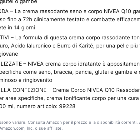
 glutei o gambe
DA – La crema rassodante seno e corpo NIVEA Q10 gar
so fino a 72h clinicamente testato e combatte efficaceme
té in 14 giorni
IVI – La formula di questa crema corpo rassodante toni
o, Acido Ialuronico e Burro di Karité, per una pelle più 
 giovane
ZZATE – NIVEA crema corpo idratante è appositament
pecifiche come seno, braccia, pancia, glutei e gambe e 
minoso e ringiovanito
LA CONFEZIONE – Crema Corpo NIVEA Q10 Rassodan
r aree specifiche, crema tonificante corpo per una cura 
00 ml, numero articolo: 99228
ossono variare. Consulta Amazon per il prezzo e la disponibilità correnti.
mazon.com, Inc. o sue affiliate.