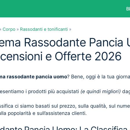
B
»
Corpo
»
Rassodanti e tonificanti
»
Crema Rassodante Pancia
ecensioni e Offerte 2026
ma rassodante pancia uomo
? Bene, oggi è la tua giorn
presentiamo i prodotti più acquistati
(e quindi migliori)
dagl
sifica ci siamo basati sul prezzo, sulla qualità, sul num
lla popolarità e sull’assistenza clienti.
ante Pancia Uomo: La Classifica 