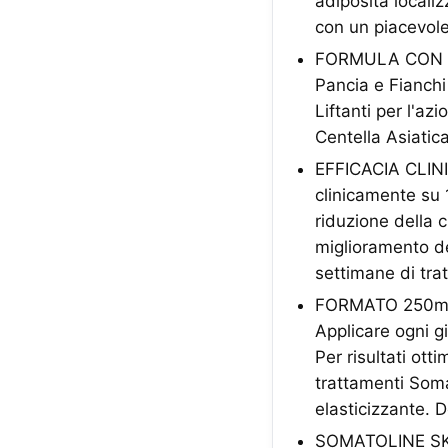
adiposità localiz
con un piacevole
FORMULA CON P
Pancia e Fianchi
Liftanti per l'az
Centella Asiatica
EFFICACIA CLIN
clinicamente su 
riduzione della c
miglioramento del
settimane di tra
FORMATO 250ml
Applicare ogni g
Per risultati ott
trattamenti Som
elasticizzante. 
SOMATOLINE SK