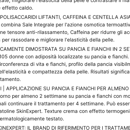
zate, migliorare l'elasticità della pelle e contrastare il 
 effetto caldo.
OLISACCARIDI LIFTANTI, CAFFEINA E CENTELLA ASIA
 combina Sale Integrale per l'azione osmotica termoattiv
ione tensore anti-rilassamento, Caffeina per ridurre gli a
 per rassodare e migliorare l'elasticità della pelle.
ICAMENTE DIMOSTRATA SU PANCIA E FIANCHI IN 2 SE
105 donne con adiposità localizzate su pancia e fianchi. R
irconferenza di vita e fianchi, profilo della pancia visibi
l'elasticità e compattezza della pelle. Risultati significa
ttamento.
 | APPLICAZIONE SU PANCIA E FIANCHI PER ALMENO
iorno per almeno 2 settimane su pancia e fianchi con mov
imali continuare il trattamento per 4 settimane. Può esser
atoline SkinExpert. Texture crema con effetto termogen
Dermatologicamente testato.
INEXPERT: IL BRAND DI RIFERIMENTO PER I TRATTAM