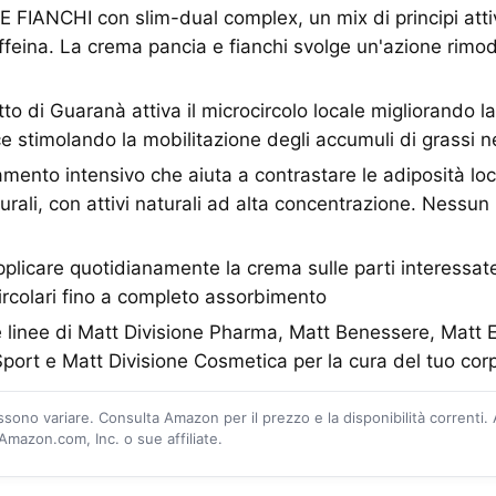
IANCHI con slim-dual complex, un mix di principi attiv
feina. La crema pancia e fianchi svolge un'azione rimode
to di Guaranà attiva il microcircolo locale migliorando l
ce stimolando la mobilitazione degli accumuli di grassi 
mento intensivo che aiuta a contrastare le adiposità loc
turali, con attivi naturali ad alta concentrazione. Nessun
icare quotidianamente la crema sulle parti interessat
rcolari fino a completo assorbimento
 linee di Matt Divisione Pharma, Matt Benessere, Matt E
port e Matt Divisione Cosmetica per la cura del tuo co
ossono variare. Consulta Amazon per il prezzo e la disponibilità correnti.
mazon.com, Inc. o sue affiliate.