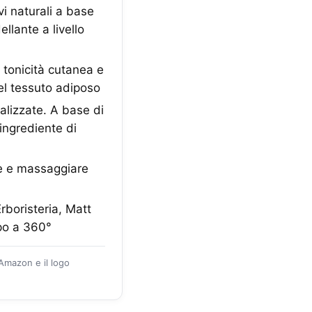
i naturali a base
llante a livello
a tonicità cutanea e
nel tessuto adiposo
alizzate. A base di
 ingrediente di
e e massaggiare
rboristeria, Matt
rpo a 360°
 Amazon e il logo