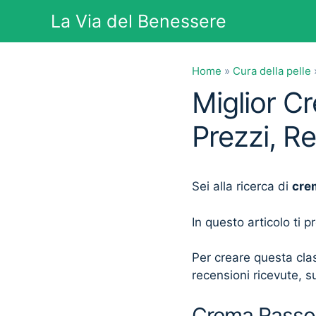
Vai
La Via del Benessere
al
contenuto
Home
»
Cura della pelle
Miglior 
Prezzi, R
Sei alla ricerca di
cre
In questo articolo ti 
Per creare questa clas
recensioni ricevute, su
Crema Rassod