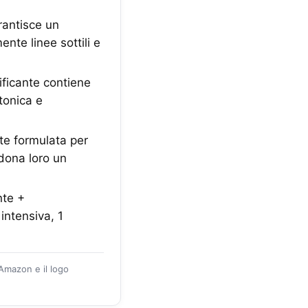
antisce un
nte linee sottili e
ficante contiene
tonica e
e formulata per
dona loro un
te +
intensiva, 1
 Amazon e il logo