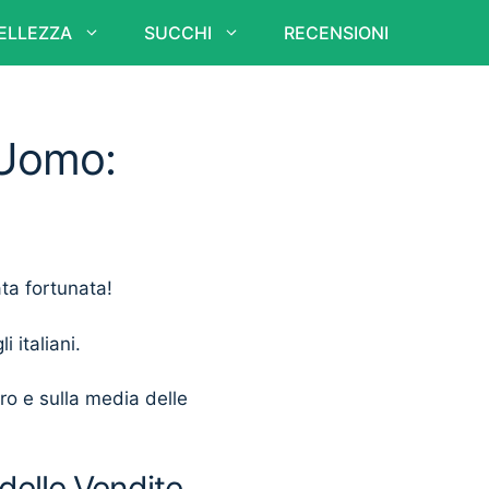
ELLEZZA
SUCCHI
RECENSIONI
 Uomo:
ata fortunata!
i italiani.
ero e sulla media delle
delle Vendite