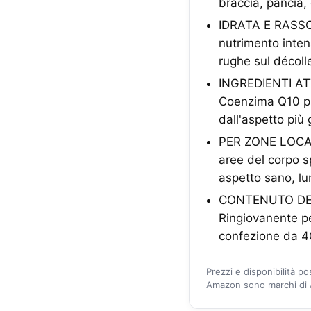
braccia, pancia,
IDRATA E RASSO
nutrimento inten
rughe sul décolle
INGREDIENTI ATT
Coenzima Q10 pur
dall'aspetto più
PER ZONE LOCALI
aree del corpo s
aspetto sano, lu
CONTENUTO DEL
Ringiovanente pe
confezione da 4
Prezzi e disponibilità p
Amazon sono marchi di A