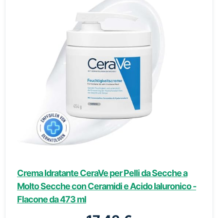
Crema Idratante CeraVe per Pelli da Secche a
Molto Secche con Ceramidi e Acido Ialuronico -
Flacone da 473 ml