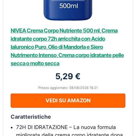
NIVEA Crema Corpo Nutriente 500 ml, Crema
idratante corpo 72h arricchita con Acido
Ialuronico Puro, Olio di Mandorla e Siero
Nutrimento Intenso, Crema corpo idratante pelle
secca o molto secca
5,29 €
Prezzo aggiornato: 08/08/2026 18:21
VEDI SU AMAZON
Caratteristiche
72H DI IDRATAZIONE – La nuova formula
migliorata della crema corpo idratante dona