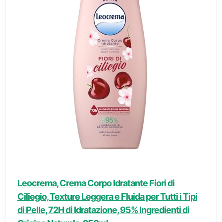
Leocrema, Crema Corpo Idratante Fiori di
Ciliegio, Texture Leggera e Fluida per Tutti i Tipi
di Pelle, 72H di Idratazione, 95% Ingredienti di