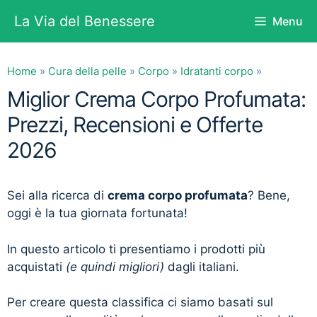
Vai
La Via del Benessere
Menu
al
contenuto
Home
»
Cura della pelle
»
Corpo
»
Idratanti corpo
»
Miglior Crema Corpo Profumata:
Prezzi, Recensioni e Offerte
2026
Sei alla ricerca di
crema corpo profumata
? Bene,
oggi è la tua giornata fortunata!
In questo articolo ti presentiamo i prodotti più
acquistati
(e quindi migliori)
dagli italiani.
Per creare questa classifica ci siamo basati sul