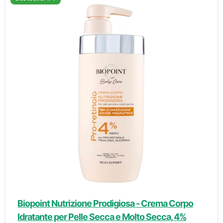
Biopoint Nutrizione Prodigiosa - Crema Corpo
Idratante per Pelle Secca e Molto Secca, 4%