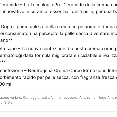
Ceramide – La Tecnologia Pro-Ceramide della crema cor
 innovativo le ceramidi essenziali della pelle, per una b
i – Dopo il primo utilizzo della crema corpo uomo e donna 
dei consumatori ha percepito la pelle secca diventare mor
sano**
neta sano – La nuova confezione di questa crema corpo 
rmatologi dalla formula migliorata è riciclabile e realizz
a***
 confezione – Neutrogena Crema Corpo Idratazione Inte
orbimento rapido per pelle secca, con fragranza fresca e
00 ml
ossono variare. Dati aggiornati all’ultimo recupero. Amazon e il logo Ama
ffiliate.