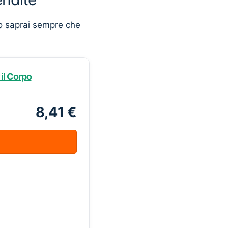
o saprai sempre che
il Corpo
8,41 €