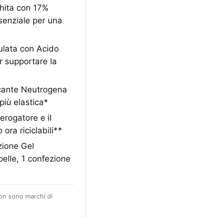
chita con 17%
senziale per una
ulata con Acido
er supportare la
escante Neutrogena
più elastica*
erogatore e il
ora riciclabili**
zione Gel
 pelle, 1 confezione
zon sono marchi di