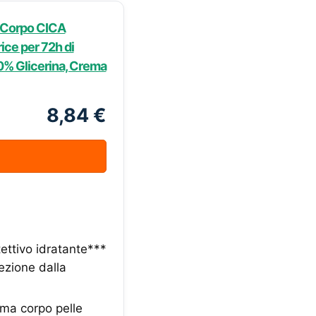
 Corpo CICA
ice per 72h di
0% Glicerina, Crema
8,84 €
ettivo idratante***
ezione dalla
rema corpo pelle