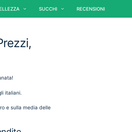
ELLEZZA
SUCCHI
RECENSIONI
rezzi,
unata!
i italiani.
ero e sulla media delle
endite