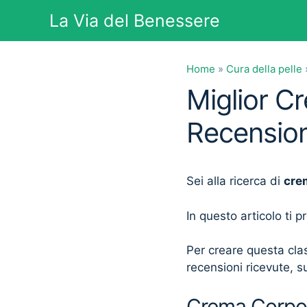
Vai
La Via del Benessere
al
contenuto
Home
»
Cura della pelle
Miglior C
Recension
Sei alla ricerca di
cre
In questo articolo ti 
Per creare questa clas
recensioni ricevute, su
Crema Corpo 