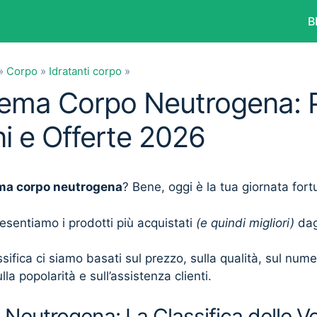
B
»
Corpo
»
Idratanti corpo
»
rema Corpo Neutrogena: P
i e Offerte 2026
ma corpo neutrogena
? Bene, oggi è la tua giornata fort
presentiamo i prodotti più acquistati
(e quindi migliori)
dagl
sifica ci siamo basati sul prezzo, sulla qualità, sul num
lla popolarità e sull’assistenza clienti.
Neutrogena: La Classifica delle V