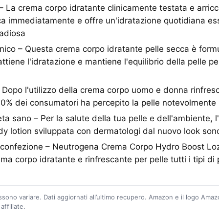
 – La crema corpo idratante clinicamente testata e arric
sca immediatamente e offre un'idratazione quotidiana es
radiosa
nico – Questa crema corpo idratante pelle secca è form
attiene l'idratazione e mantiene l'equilibrio della pelle p
li – Dopo l'utilizzo della crema corpo uomo e donna rinfr
90% dei consumatori ha percepito la pelle notevolmente 
ta sano – Per la salute della tua pelle e dell'ambiente, l'
dy lotion sviluppata con dermatologi dal nuovo look sono 
 confezione – Neutrogena Crema Corpo Hydro Boost Lo
ma corpo idratante e rinfrescante per pelle tutti i tipi di
ossono variare. Dati aggiornati all’ultimo recupero. Amazon e il logo Ama
ffiliate.