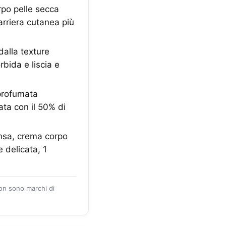
po pelle secca
arriera cutanea più
dalla texture
bida e liscia e
profumata
ata con il 50% di
nsa, crema corpo
 delicata, 1
zon sono marchi di