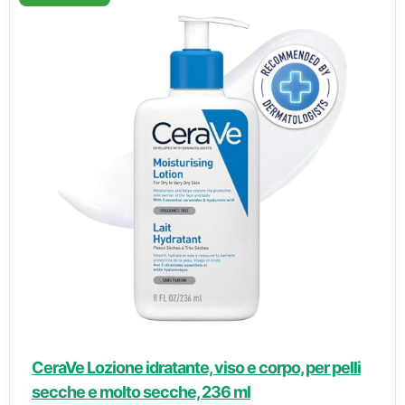
CeraVe Lozione idratante, viso e corpo, per pelli
secche e molto secche, 236 ml