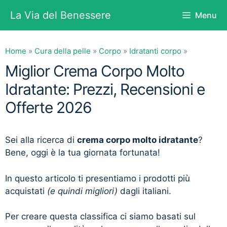
Vai
La Via del Benessere
Menu
al
contenuto
Home
»
Cura della pelle
»
Corpo
»
Idratanti corpo
»
Miglior Crema Corpo Molto
Idratante: Prezzi, Recensioni e
Offerte 2026
Sei alla ricerca di
crema corpo molto idratante
?
Bene, oggi è la tua giornata fortunata!
In questo articolo ti presentiamo i prodotti più
acquistati
(e quindi migliori)
dagli italiani.
Per creare questa classifica ci siamo basati sul