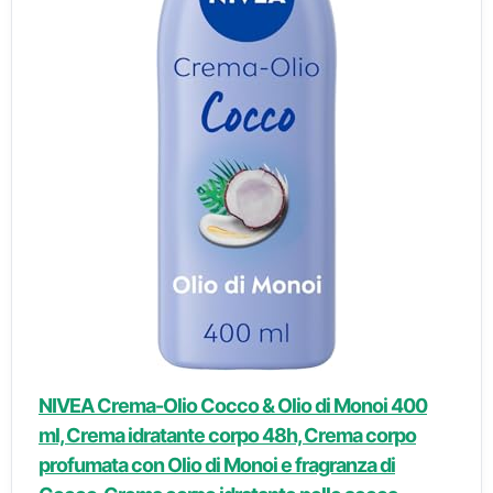
NIVEA Crema-Olio Cocco & Olio di Monoi 400
ml, Crema idratante corpo 48h, Crema corpo
profumata con Olio di Monoi e fragranza di