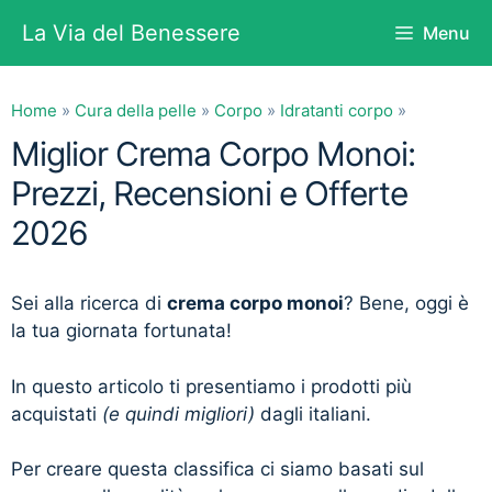
Vai
La Via del Benessere
Menu
al
contenuto
Home
»
Cura della pelle
»
Corpo
»
Idratanti corpo
»
Miglior Crema Corpo Monoi:
Prezzi, Recensioni e Offerte
2026
Sei alla ricerca di
crema corpo monoi
? Bene, oggi è
la tua giornata fortunata!
In questo articolo ti presentiamo i prodotti più
acquistati
(e quindi migliori)
dagli italiani.
Per creare questa classifica ci siamo basati sul