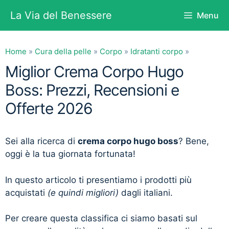
Vai
La Via del Benessere
Menu
al
contenuto
Home
»
Cura della pelle
»
Corpo
»
Idratanti corpo
»
Miglior Crema Corpo Hugo
Boss: Prezzi, Recensioni e
Offerte 2026
Sei alla ricerca di
crema corpo hugo boss
? Bene,
oggi è la tua giornata fortunata!
In questo articolo ti presentiamo i prodotti più
acquistati
(e quindi migliori)
dagli italiani.
Per creare questa classifica ci siamo basati sul