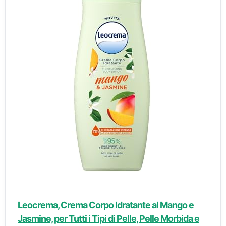
Leocrema, Crema Corpo Idratante al Mango e
Jasmine, per Tutti i Tipi di Pelle, Pelle Morbida e