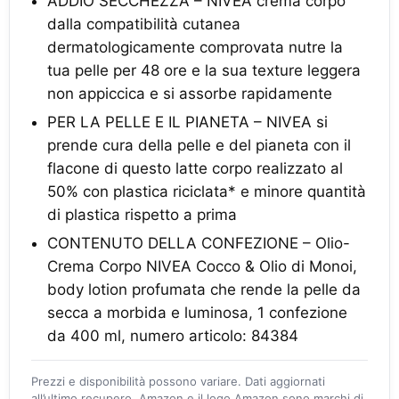
ADDIO SECCHEZZA – NIVEA crema corpo
dalla compatibilità cutanea
dermatologicamente comprovata nutre la
tua pelle per 48 ore e la sua texture leggera
non appiccica e si assorbe rapidamente
PER LA PELLE E IL PIANETA – NIVEA si
prende cura della pelle e del pianeta con il
flacone di questo latte corpo realizzato al
50% con plastica riciclata* e minore quantità
di plastica rispetto a prima
CONTENUTO DELLA CONFEZIONE – Olio-
Crema Corpo NIVEA Cocco & Olio di Monoi,
body lotion profumata che rende la pelle da
secca a morbida e luminosa, 1 confezione
da 400 ml, numero articolo: 84384
Prezzi e disponibilità possono variare. Dati aggiornati
all’ultimo recupero. Amazon e il logo Amazon sono marchi di