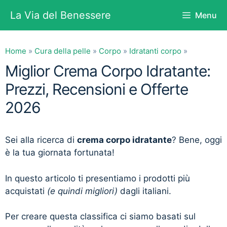
Vai
La Via del Benessere
Menu
al
contenuto
Home
»
Cura della pelle
»
Corpo
»
Idratanti corpo
»
Miglior Crema Corpo Idratante:
Prezzi, Recensioni e Offerte
2026
Sei alla ricerca di
crema corpo idratante
? Bene, oggi
è la tua giornata fortunata!
In questo articolo ti presentiamo i prodotti più
acquistati
(e quindi migliori)
dagli italiani.
Per creare questa classifica ci siamo basati sul