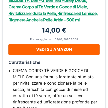
Elizabeth Arden - Green Tea Honey Drops,
Crema Corpo al Tè Verde e Gocce di Miele,
Rivitalizza e Idrata la Pelle, Rinfresca ed Lenisce,
Rigenera Anche la Pelle Arida - 500 ml
14,00 €
Prezzo aggiornato: 08/08/2026 20:31
VEDI SU AMAZON
Caratteristiche
CREMA CORPO TÈ VERDE E GOCCE DI
MIELE Con una formula idratante studiata
per rivitalizzare e condizionare la pelle
secca, arricchita con gocce di miele ed
estratto di tè verde, offre un sollievo
rinfrescante ed un'idratazione profonda per