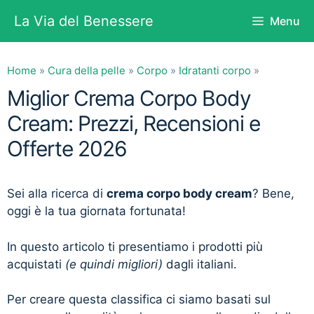
Vai
La Via del Benessere
Menu
al
contenuto
Home
»
Cura della pelle
»
Corpo
»
Idratanti corpo
»
Miglior Crema Corpo Body
Cream: Prezzi, Recensioni e
Offerte 2026
Sei alla ricerca di
crema corpo body cream
? Bene,
oggi è la tua giornata fortunata!
In questo articolo ti presentiamo i prodotti più
acquistati
(e quindi migliori)
dagli italiani.
Per creare questa classifica ci siamo basati sul