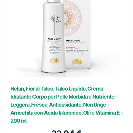
Helan, Fior di Talco, Talco Liquido, Crema
Idratante Corpo per Pelle Morbida e Nutriente -
Leggera, Fresca, Antiossidante, Non Unge -
Arricchita con Acido Ialuronico, Olii e Vitamina E -
200 ml