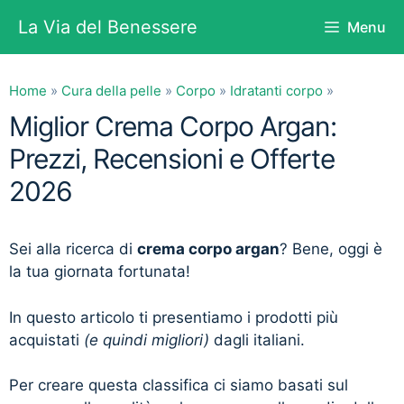
Vai
La Via del Benessere
Menu
al
contenuto
Home
»
Cura della pelle
»
Corpo
»
Idratanti corpo
»
Miglior Crema Corpo Argan:
Prezzi, Recensioni e Offerte
2026
Sei alla ricerca di
crema corpo argan
? Bene, oggi è
la tua giornata fortunata!
In questo articolo ti presentiamo i prodotti più
acquistati
(e quindi migliori)
dagli italiani.
Per creare questa classifica ci siamo basati sul