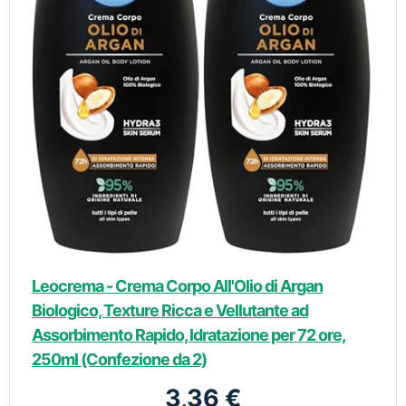
Leocrema - Crema Corpo All'Olio di Argan
Biologico, Texture Ricca e Vellutante ad
Assorbimento Rapido, Idratazione per 72 ore,
250ml (Confezione da 2)
3,36 €