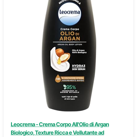
Leocrema - Crema Corpo All'Olio di Argan
Biologico, Texture Ricca e Vellutante ad