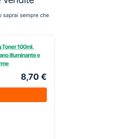
o saprai sempre che
g Toner 100ml,
ano illuminante e
orme
8,70 €