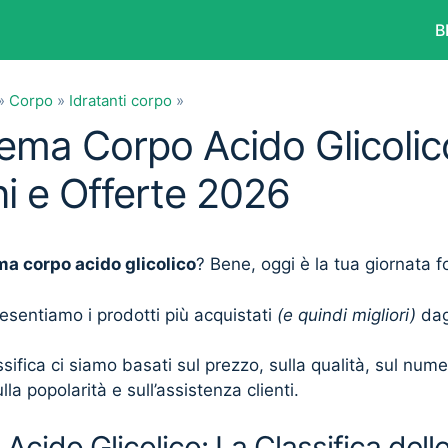
B
»
Corpo
»
Idratanti corpo
»
rema Corpo Acido Glicolico
i e Offerte 2026
ma corpo acido glicolico
? Bene, oggi è la tua giornata f
presentiamo i prodotti più acquistati
(e quindi migliori)
dagl
sifica ci siamo basati sul prezzo, sulla qualità, sul num
lla popolarità e sull’assistenza clienti.
cido Glicolico: La Classifica dell