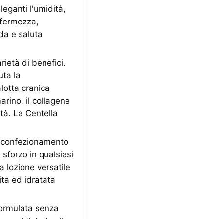
leganti l'umidità,
a fermezza,
ida e saluta
rietà di benefici.
uta la
alotta cranica
arino, il collagene
ità. La Centella
o confezionamento
sforzo in qualsiasi
 lozione versatile
ita ed idratata
formulata senza