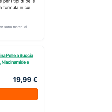
er i tipi di pelle
na formula in cui
zon sono marchi di
ina Pelle a Buccia
o, Niacinamide e
19,99 €