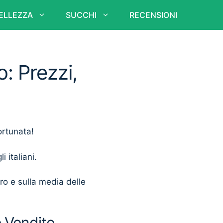
ELLEZZA
SUCCHI
RECENSIONI
: Prezzi,
ortunata!
i italiani.
ero e sulla media delle
e Vendite