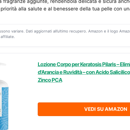
 fragranze aggiunte, rendendola delicata e sicura anche p
i priorità alla salute e al benessere della tua pelle con u
ossono variare. Dati aggiornati all’ultimo recupero. Amazon e il logo Ama
ffiliate.
Lozione Corpo per Keratosis Pilaris – Elim
d'Arancia e Ruvidità – con Acido Salicilic
Zinco PCA
VEDI SU AMAZON