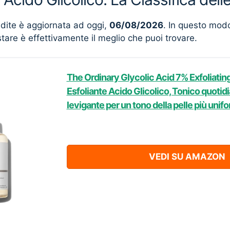
ndite è aggiornata ad oggi,
06/08/2026
. In questo mod
stare è effettivamente il meglio che puoi trovare.
The Ordinary Glycolic Acid 7% Exfoliatin
Esfoliante Acido Glicolico, Tonico quotidi
levigante per un tono della pelle più unif
VEDI SU AMAZON