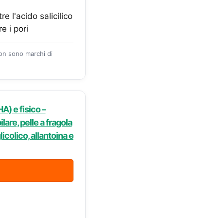
re l'acido salicilico
e i pori
zon sono marchi di
A) e fisico –
are, pelle a fragola
licolico, allantoina e