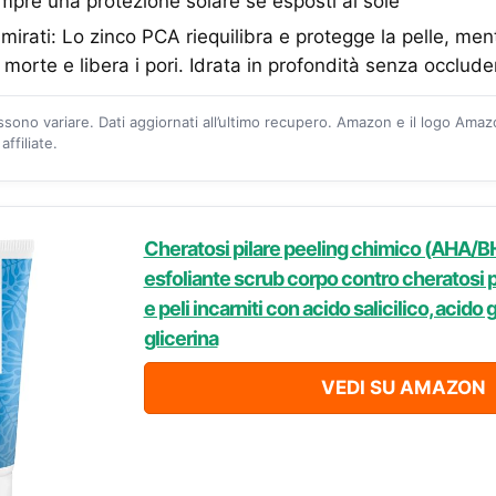
mpre una protezione solare se esposti al sole
i mirati: Lo zinco PCA riequilibra e protegge la pelle, ment
e morte e libera i pori. Idrata in profondità senza occluder
ossono variare. Dati aggiornati all’ultimo recupero. Amazon e il logo Ama
ffiliate.
Cheratosi pilare peeling chimico (AHA/BH
esfoliante scrub corpo contro cheratosi pil
e peli incarniti con acido salicilico, acido g
glicerina
VEDI SU AMAZON