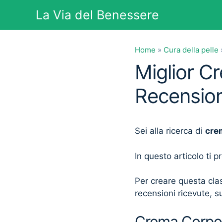
Vai
La Via del Benessere
al
contenuto
Home
»
Cura della pelle
Miglior C
Recension
Sei alla ricerca di
cre
In questo articolo ti 
Per creare questa clas
recensioni ricevute, su
Crema Corpo A