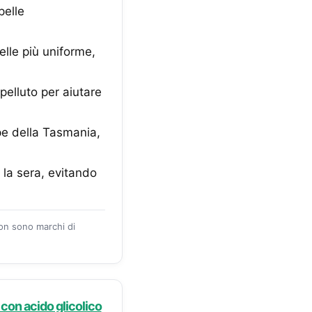
pelle
le più uniforme,
lluto per aiutare
pe della Tasmania,
la sera, evitando
zon sono marchi di
con acido glicolico