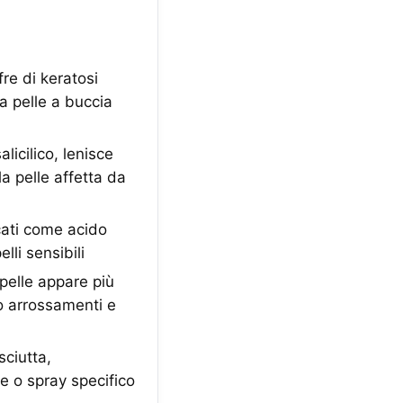
fre di keratosi
La pelle a buccia
licilico, lenisce
la pelle affetta da
icati come acido
li sensibili
 pelle appare più
no arrossamenti e
sciutta,
te o spray specifico