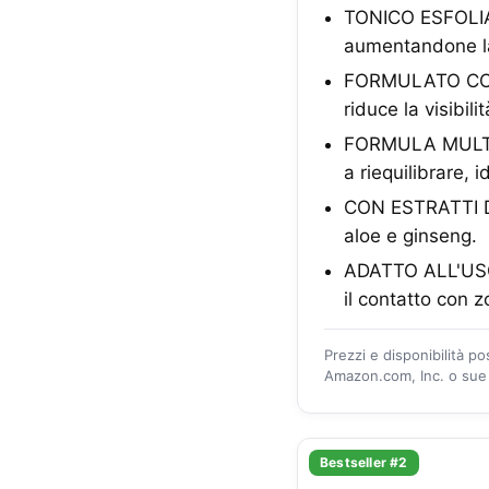
TONICO ESFOLIANT
aumentandone la
FORMULATO CON I
riduce la visibil
FORMULA MULTIFU
a riequilibrare, 
CON ESTRATTI DI
aloe e ginseng.
ADATTO ALL'USO S
il contatto con z
Prezzi e disponibilità p
Amazon.com, Inc. o sue a
Bestseller #2