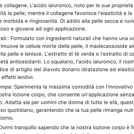
e collagene. L'acido ialuronico, noto per le sue proprietà 
ità la pelle, mentre il collagene favorisce l'elasticità e l
e morbida e ringiovanita. Dì addio alla pelle secca e ruv
ioso e giovane ad ogni applicazione.
ali:: Formulato con ingredienti naturali che hanno una va
 rimuove le cellule morte della pelle, il madecassoside ai
la pelle e lenisce. L'estratto di tè verde e l'estratto di c
età antiossidanti. Lo squalano, l'acido ialuronico, il rosm
adice di artiglio del diavolo donano idratazione ed elastic
effetti lenitivi.
mpa: Sperimenta la massima comodità con l'innovativ
stra lozione corpo, che consente un'applicazione senza 
 Adatta sia per uomini che donne di tutte le età, questa
'uso quotidiano, garantendo che la tua pelle rimanga nutr
giorno.
Dormi tranquillo sapendo che la nostra lozione corpo è 