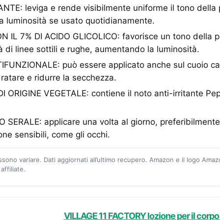
E: leviga e rende visibilmente uniforme il tono della 
 luminosità se usato quotidianamente.
L 7% DI ACIDO GLICOLICO: favorisce un tono della pel
ità di linee sottili e rughe, aumentando la luminosità.
NZIONALE: può essere applicato anche sul cuoio cape
idratare e ridurre la secchezza.
 ORIGINE VEGETALE: contiene il noto anti-irritante Pe
ERALE: applicare una volta al giorno, preferibilmente 
one sensibili, come gli occhi.
ossono variare. Dati aggiornati all’ultimo recupero. Amazon e il logo Ama
ffiliate.
VILLAGE 11 FACTORY lozione per il corpo 