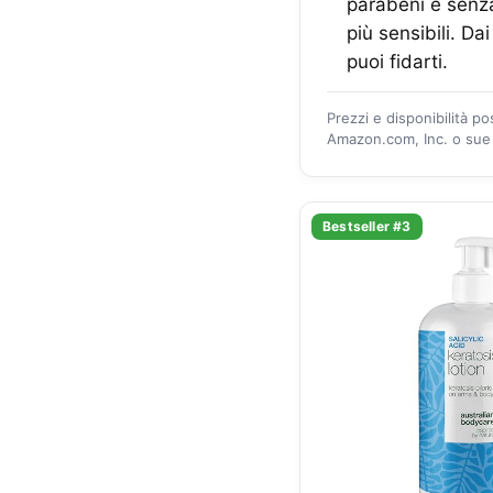
parabeni e senza
più sensibili. Da
puoi fidarti.
Prezzi e disponibilità p
Amazon.com, Inc. o sue a
Bestseller #3