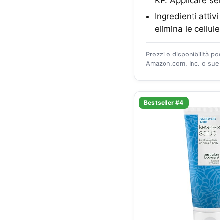
KP. Applicare se
Ingredienti attiv
elimina le cellul
Prezzi e disponibilità p
Amazon.com, Inc. o sue a
Bestseller #4