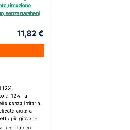
nto, rimozione
mo, senza parabeni
11,82 €
l 12%,
o al 12%, la
le senza irritarla,
elicata aiuta a
etto più giovane.
arricchita con