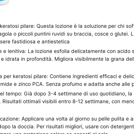
 keratosi pilare: Questa lozione è la soluzione per chi sof
fragola o piccoli puntini ruvidi su braccia, cosce o glutei. 
sere fastidiosa e antiestetica
 e lenitiva: La lozione esfolia delicatamente con acido sa
 idrata in profondità. Migliora visibilmente la grana del
 per keratosi pilare: Contiene ingredienti efficaci e del
inamide e zinco PCA. Senza profumo e adatta anche alle pel
i nel tempo: Già dopo 3-4 settimane di uso quotidiano, la
. Risultati ottimali visibili entro 8-12 settimane, con me
cazione: Applicare una volta al giorno su pelle pulita e a
opo la doccia. Per risultati migliori, usare con detergen