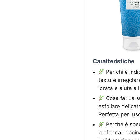
Caratteristiche
Per chi è indi
texture irregolar
idrata e aiuta a l
Cosa fa: La su
esfoliare delicat
Perfetta per l’u
Perché è speci
profonda, niacin