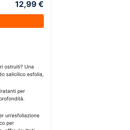
12,99 €
ri ostruiti? Una
 salicilico esfolia,
ratanti per
 profondità.
r un’esfoliazione
ico per