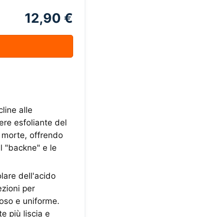
12,90 €
line alle
tere esfoliante del
e morte, offrendo
l "backne" e le
are dell'acido
ezioni per
noso e uniforme.
 più liscia e