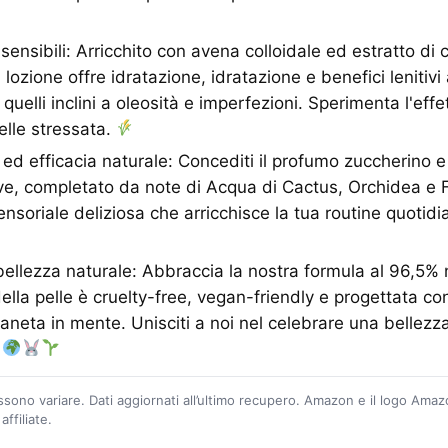
-sensibili: Arricchito con avena colloidale ed estratto di 
lozione offre idratazione, idratazione e benefici lenitivi ad
 quelli inclini a oleosità e imperfezioni. Sperimenta l'effe
elle stressata.
ed efficacia naturale: Concediti il profumo zuccherino e
e, completato da note di Acqua di Cactus, Orchidea e F
nsoriale deliziosa che arricchisce la tua routine quotidi
bellezza naturale: Abbraccia la nostra formula al 96,5%
ella pelle è cruelty-free, vegan-friendly e progettata con
ianeta in mente. Unisciti a noi nel celebrare una bellezz
.
ossono variare. Dati aggiornati all’ultimo recupero. Amazon e il logo Ama
ffiliate.