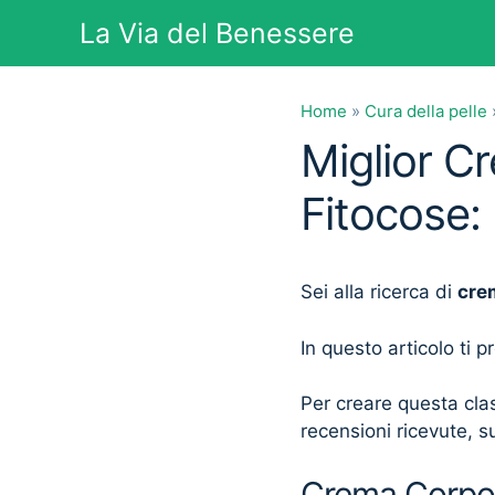
Vai
La Via del Benessere
al
contenuto
Home
»
Cura della pelle
Miglior C
Fitocose:
Sei alla ricerca di
crem
In questo articolo ti 
Per creare questa clas
recensioni ricevute, su
Crema Corpo A