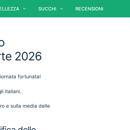
ELLEZZA
SUCCHI
RECENSIONI
o
erte 2026
giornata fortunata!
i italiani.
ero e sulla media delle
fica delle