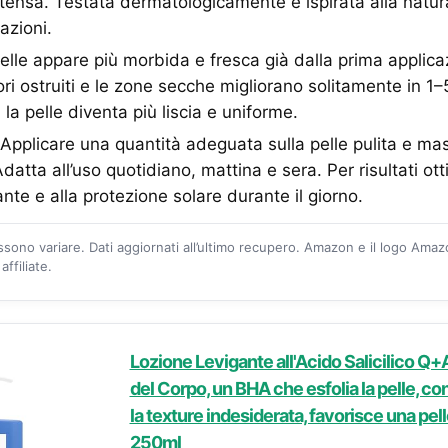
tensa. Testata dermatologicamente e ispirata alla natura,
tazioni.
pelle appare più morbida e fresca già dalla prima applica
pori ostruiti e le zone secche migliorano solitamente in 1
la pelle diventa più liscia e uniforme.
Applicare una quantità adeguata sulla pelle pulita e ma
atta all’uso quotidiano, mattina e sera. Per risultati ott
nte e alla protezione solare durante il giorno.
ossono variare. Dati aggiornati all’ultimo recupero. Amazon e il logo Ama
ffiliate.
Lozione Levigante all'Acido Salicilico Q+A
del Corpo, un BHA che esfolia la pelle, con
la texture indesiderata, favorisce una pelle
250ml