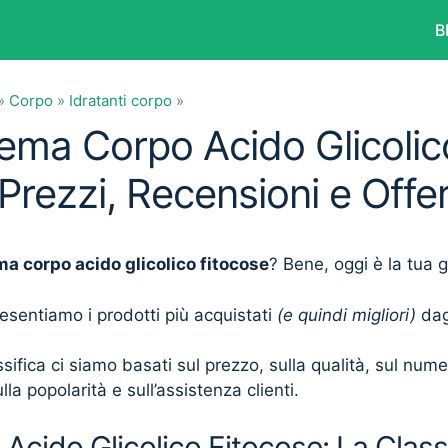
B
»
Corpo
»
Idratanti corpo
»
rema Corpo Acido Glicolic
 Prezzi, Recensioni e Off
a corpo acido glicolico fitocose
? Bene, oggi è la tua 
presentiamo i prodotti più acquistati
(e quindi migliori)
dagl
sifica ci siamo basati sul prezzo, sulla qualità, sul num
lla popolarità e sull’assistenza clienti.
cido Glicolico Fitocose: La Classi