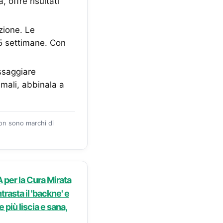
 offre risultati
zione. Le
–5 settimane. Con
ssaggiare
imali, abbinala a
zon sono marchi di
 per la Cura Mirata
trasta il 'backne' e
 più liscia e sana,