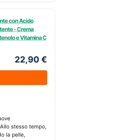
ante con Acido
stente - Crema
tenolo e Vitamina C
22,90 €
muove
 Allo stesso tempo,
o la pelle,