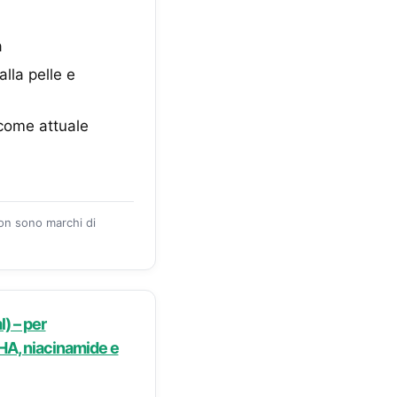
a
lla pelle e
come attuale
zon sono marchi di
) – per
BHA, niacinamide e