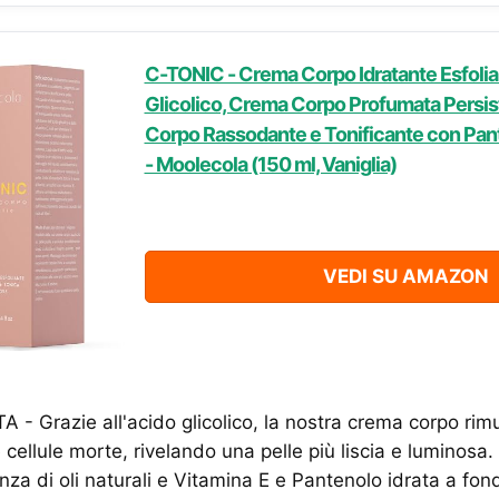
C-TONIC - Crema Corpo Idratante Esfoli
Glicolico, Crema Corpo Profumata Persi
Corpo Rassodante e Tonificante con Pan
- Moolecola (150 ml, Vaniglia)
VEDI SU AMAZON
 - Grazie all'acido glicolico, la nostra crema corpo ri
 cellule morte, rivelando una pelle più liscia e luminosa.
nza di oli naturali e Vitamina E e Pantenolo idrata a fond