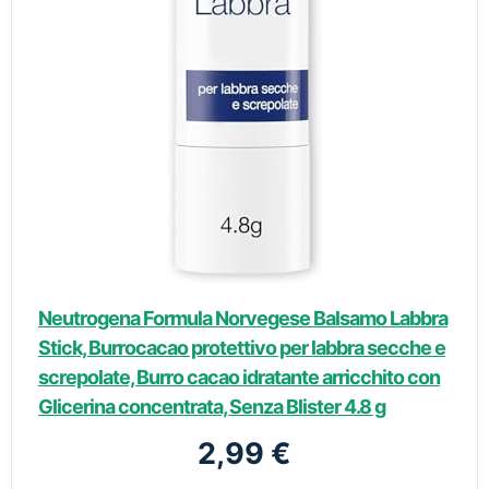
Neutrogena Formula Norvegese Balsamo Labbra
Stick, Burrocacao protettivo per labbra secche e
screpolate, Burro cacao idratante arricchito con
Glicerina concentrata, Senza Blister 4.8 g
2,99 €