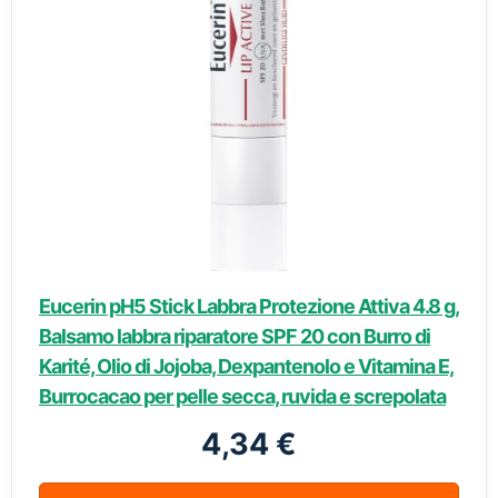
Eucerin pH5 Stick Labbra Protezione Attiva 4.8 g,
Balsamo labbra riparatore SPF 20 con Burro di
Karité, Olio di Jojoba, Dexpantenolo e Vitamina E,
Burrocacao per pelle secca, ruvida e screpolata
4,34 €