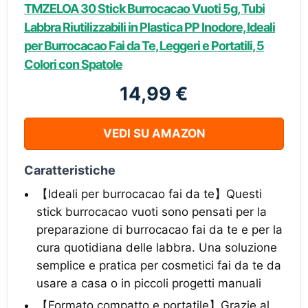
TMZELOA 30 Stick Burrocacao Vuoti 5g, Tubi
Labbra Riutilizzabili in Plastica PP Inodore, Ideali
per Burrocacao Fai da Te, Leggeri e Portatili, 5
Colori con Spatole
14,99 €
VEDI SU AMAZON
Caratteristiche
【Ideali per burrocacao fai da te】Questi
stick burrocacao vuoti sono pensati per la
preparazione di burrocacao fai da te e per la
cura quotidiana delle labbra. Una soluzione
semplice e pratica per cosmetici fai da te da
usare a casa o in piccoli progetti manuali
【Formato compatto e portatile】Grazie al