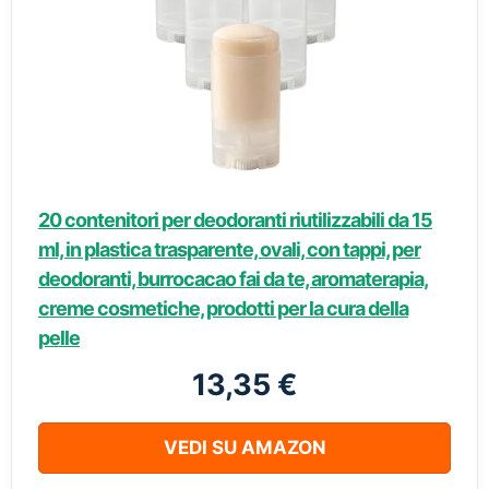
20 contenitori per deodoranti riutilizzabili da 15
ml, in plastica trasparente, ovali, con tappi, per
deodoranti, burrocacao fai da te, aromaterapia,
creme cosmetiche, prodotti per la cura della
pelle
13,35 €
VEDI SU AMAZON