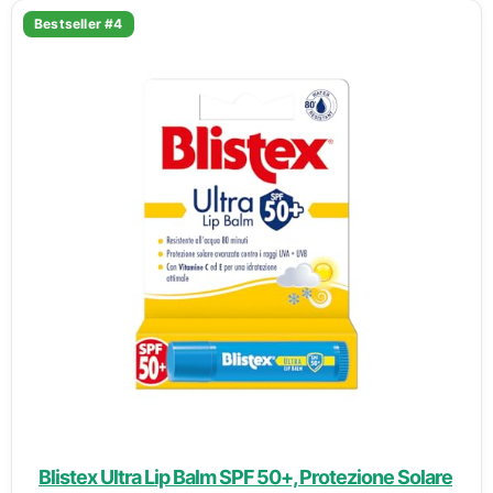
Bestseller #4
Blistex Ultra Lip Balm SPF 50+, Protezione Solare