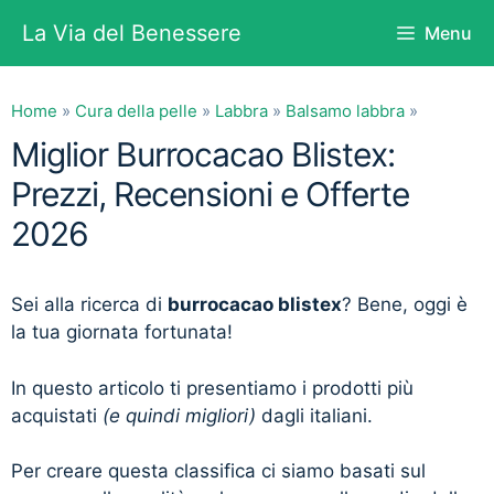
Vai
La Via del Benessere
Menu
al
contenuto
Home
»
Cura della pelle
»
Labbra
»
Balsamo labbra
»
Miglior Burrocacao Blistex:
Prezzi, Recensioni e Offerte
2026
Sei alla ricerca di
burrocacao blistex
? Bene, oggi è
la tua giornata fortunata!
In questo articolo ti presentiamo i prodotti più
acquistati
(e quindi migliori)
dagli italiani.
Per creare questa classifica ci siamo basati sul