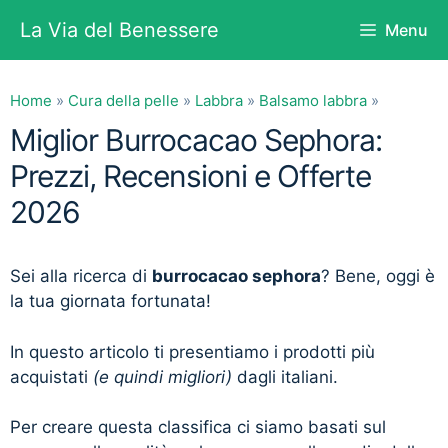
Vai
La Via del Benessere
Menu
al
contenuto
Home
»
Cura della pelle
»
Labbra
»
Balsamo labbra
»
Miglior Burrocacao Sephora:
Prezzi, Recensioni e Offerte
2026
Sei alla ricerca di
burrocacao sephora
? Bene, oggi è
la tua giornata fortunata!
In questo articolo ti presentiamo i prodotti più
acquistati
(e quindi migliori)
dagli italiani.
Per creare questa classifica ci siamo basati sul