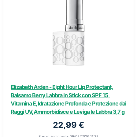
Elizabeth Arden - Eight Hour Lip Protectant,
Balsamo Berry Labbra in Stick con SPF 15,
Vitamina E, Idratazione Profonda e Protezione dai
Raggi UV, Ammorbidisce e Leviga le Labbra 3,7 g
22,99 €
Prezzo aggiornato: 09/08/2026 11:38