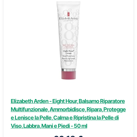
Elizabeth Arden - Eight Hour, Balsamo Riparatore
Multifunzionale, Ammorbidisce, Ripara, Protegge
e Lenisce la Pelle, Calma e Ripristina la Pelle di
Viso, Labbra, Mani e Piedi - 50 ml