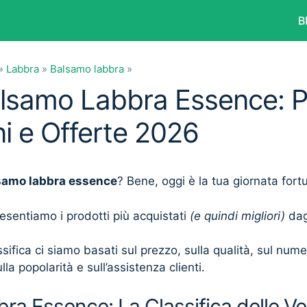
B
»
Labbra
»
Balsamo labbra
»
alsamo Labbra Essence: P
i e Offerte 2026
samo labbra essence
? Bene, oggi è la tua giornata fort
presentiamo i prodotti più acquistati
(e quindi migliori)
dagl
sifica ci siamo basati sul prezzo, sulla qualità, sul num
lla popolarità e sull’assistenza clienti.
a Essence: La Classifica delle Ve