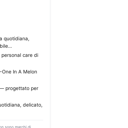
 quotidiana,
abile…
h personal care di
1-One In A Melon
 — progettato per
otidiana, delicato,
zon sono marchi di