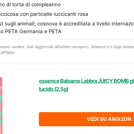
mo di torta di compleanno
ccicosa con particelle luccicanti rosa
st sugli animali; cosnova è accreditata a livello interna
so PETA Germania e PETA
ossono variare. Dati aggiornati all’ultimo recupero. Amazon e il logo Ama
ffiliate.
essence Balsamo Labbra JUICY BOMB glos
lucido (2.5g)
VEDI SU AMAZON