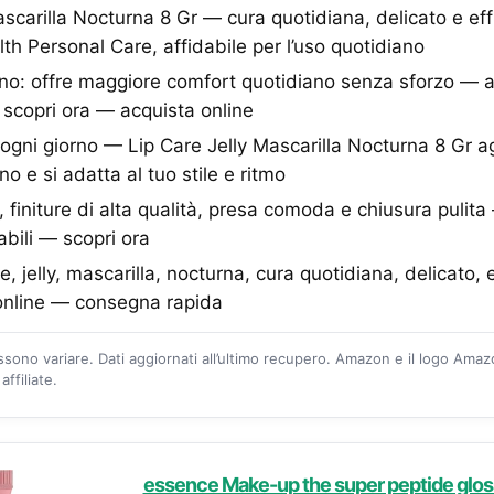
ascarilla Nocturna 8 Gr — cura quotidiana, delicato e eff
lth Personal Care, affidabile per l’uso quotidiano
no: offre maggiore comfort quotidiano senza sforzo — a
scopri ora — acquista online
o ogni giorno — Lip Care Jelly Mascarilla Nocturna 8 Gr 
no e si adatta al tuo stile e ritmo
, finiture di alta qualità, presa comoda e chiusura pulit
abili — scopri ora
e, jelly, mascarilla, nocturna, cura quotidiana, delicato,
online — consegna rapida
ossono variare. Dati aggiornati all’ultimo recupero. Amazon e il logo Ama
ffiliate.
essence Make-up the super peptide gloss