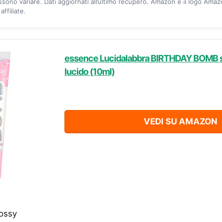
ossono variare. Dati aggiornati all’ultimo recupero. Amazon e il logo Ama
ffiliate.
essence Lucidalabbra BIRTHDAY BOMB shi
lucido (10ml)
VEDI SU AMAZON
lossy