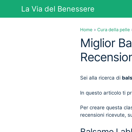
Vai
La Via del Benessere
al
contenuto
Home
»
Cura della pelle
Miglior B
Recension
Sei alla ricerca di
bal
In questo articolo ti 
Per creare questa clas
recensioni ricevute, su
Balsamo Labbr