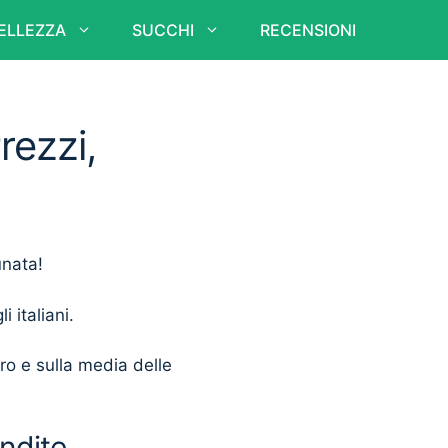
ELLEZZA
SUCCHI
RECENSIONI
rezzi,
unata!
i italiani.
ero e sulla media delle
ndite