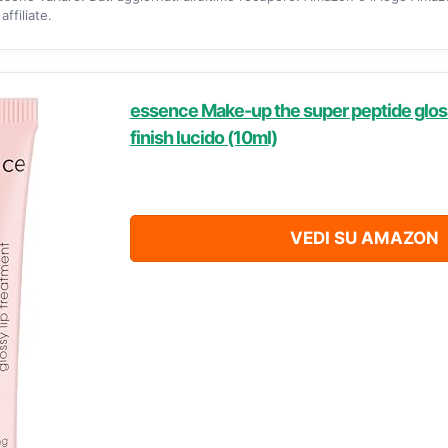
ffiliate.
essence Make-up the super peptide gloss
finish lucido (10ml)
VEDI SU AMAZON