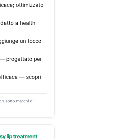
icace; ottimizzato
datto a health
aggiunge un tocco
a — progettato per
 efficace — scopri
zon sono marchi di
y lip treatment