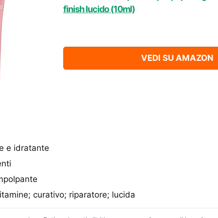
finish lucido (10ml)
VEDI SU AMAZON
e e idratante
enti
mpolpante
tamine; curativo; riparatore; lucida