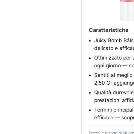
Caratteristiche
Juicy Bomb Báls
delicato e effic
Ottimizzato per 
ogni giorno — sc
Sentiti al megl
2,50 Gr aggiunge
Qualità durevole
prestazioni affid
Termini principa
efficace — scopr
Prezzi e disponibilità p