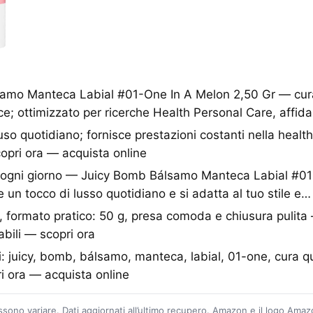
amo Manteca Labial #01-One In A Melon 2,50 Gr — cura
ace; ottimizzato per ricerche Health Personal Care, affid
uso quotidiano; fornisce prestazioni costanti nella healt
opri ora — acquista online
io ogni giorno — Juicy Bomb Bálsamo Manteca Labial #0
 un tocco di lusso quotidiano e si adatta al tuo stile e…
, formato pratico: 50 g, presa comoda e chiusura pulita
abili — scopri ora
li: juicy, bomb, bálsamo, manteca, labial, 01-one, cura qu
i ora — acquista online
ossono variare. Dati aggiornati all’ultimo recupero. Amazon e il logo Ama