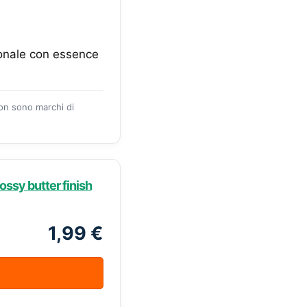
zionale con essence
zon sono marchi di
sy butter finish
1,99 €