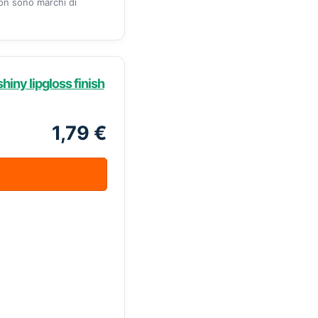
zon sono marchi di
ny lipgloss finish
1,79 €