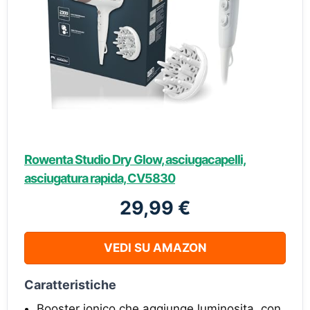
Rowenta Studio Dry Glow, asciugacapelli,
asciugatura rapida, CV5830
29,99 €
VEDI SU AMAZON
Caratteristiche
Booster ionico che aggiunge luminosita, con