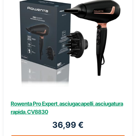
Rowenta Pro Expert, asciugacapelli, asciugatura
rapida, CV8830
36,99 €