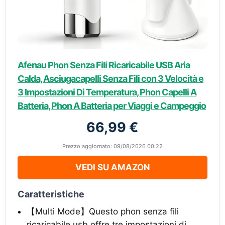
Afenau Phon Senza Fili Ricaricabile USB Aria
Calda, Asciugacapelli Senza Fili con 3 Velocità e
3 Impostazioni Di Temperatura, Phon Capelli A
Batteria, Phon A Batteria per Viaggi e Campeggio
66,99 €
Prezzo aggiornato: 09/08/2026 00:22
VEDI SU AMAZON
Caratteristiche
【Multi Mode】Questo phon senza fili
ricaricabile usb offre tre impostazioni di