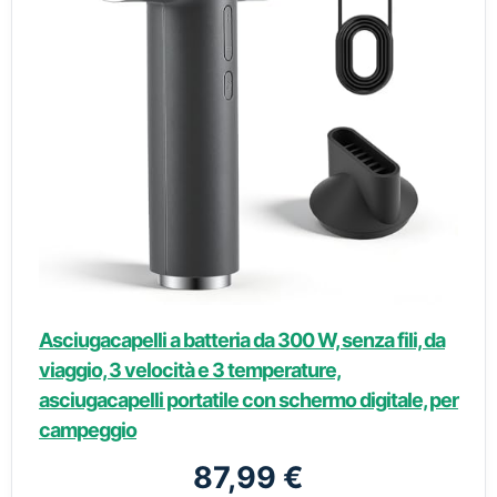
Asciugacapelli a batteria da 300 W, senza fili, da
viaggio, 3 velocità e 3 temperature,
asciugacapelli portatile con schermo digitale, per
campeggio
87,99 €