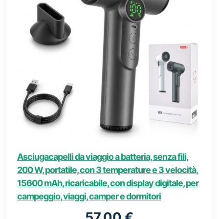
Asciugacapelli da viaggio a batteria, senza fili,
200 W, portatile, con 3 temperature e 3 velocità,
15600 mAh, ricaricabile, con display digitale, per
campeggio, viaggi, camper e dormitori
57,00 €