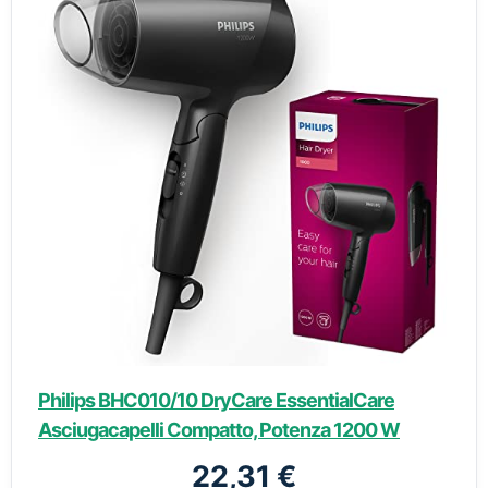
Philips BHC010/10 DryCare EssentialCare
Asciugacapelli Compatto, Potenza 1200 W
22,31 €