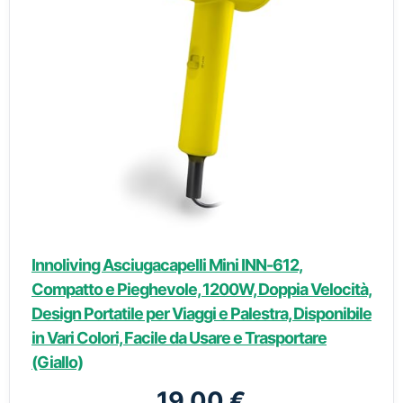
Innoliving Asciugacapelli Mini INN-612,
Compatto e Pieghevole, 1200W, Doppia Velocità,
Design Portatile per Viaggi e Palestra, Disponibile
in Vari Colori, Facile da Usare e Trasportare
(Giallo)
19,00 €