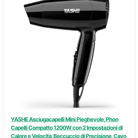
YASHE Asciugacapelli Mini Pieghevole, Phon
Capelli Compatto 1200W con 2 Impostazioni di
Calore e Velocità, Beccuccio di Precisione, Cavo