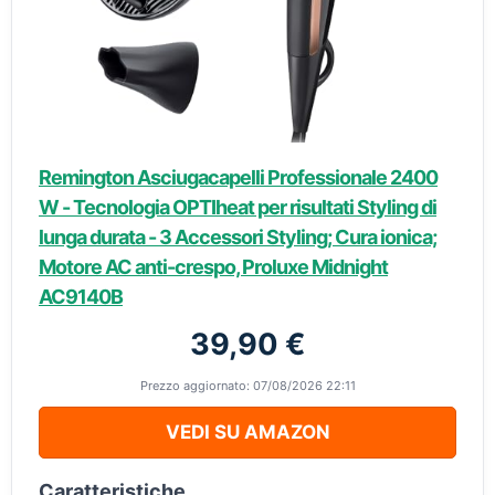
Remington Asciugacapelli Professionale 2400
W - Tecnologia OPTIheat per risultati Styling di
lunga durata - 3 Accessori Styling; Cura ionica;
Motore AC anti-crespo, Proluxe Midnight
AC9140B
39,90 €
Prezzo aggiornato: 07/08/2026 22:11
VEDI SU AMAZON
Caratteristiche