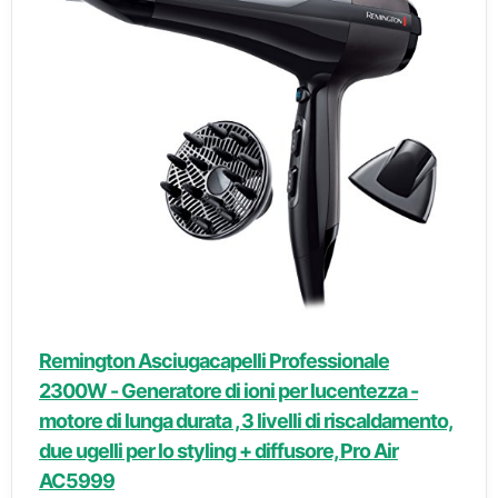
Remington Asciugacapelli Professionale
2300W - Generatore di ioni per lucentezza -
motore di lunga durata , 3 livelli di riscaldamento,
due ugelli per lo styling + diffusore, Pro Air
AC5999