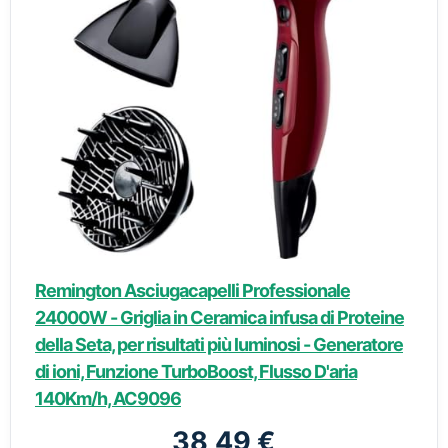
Remington Asciugacapelli Professionale
24000W - Griglia in Ceramica infusa di Proteine
della Seta, per risultati più luminosi - Generatore
di ioni, Funzione TurboBoost, Flusso D'aria
140Km/h, AC9096
38,49 €