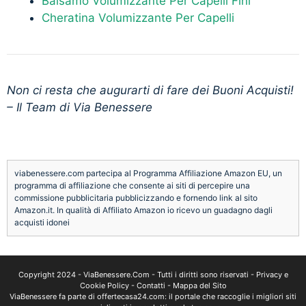
Balsamo Volumizzante Per Capelli Fini
Cheratina Volumizzante Per Capelli
Non ci resta che augurarti di fare dei Buoni Acquisti!
– Il Team di Via Benessere
viabenessere.com partecipa al Programma Affiliazione Amazon EU, un
programma di affiliazione che consente ai siti di percepire una
commissione pubblicitaria pubblicizzando e fornendo link al sito
Amazon.it. In qualità di Affiliato Amazon io ricevo un guadagno dagli
acquisti idonei
Copyright 2024 -
ViaBenessere.Com
- Tutti i diritti sono riservati -
Privacy e
Cookie Policy
-
Contatti
-
Mappa del Sito
ViaBenessere fa parte di
offertecasa24.com
: il portale che raccoglie i migliori siti