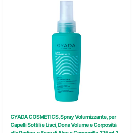
GYADA COSMETICS, Spray Volumizzante, per
Capelli Sottili e Lisci, Dona Volume e Corposità
alla Radice, a Base di Aloe e Camomilla, 125ml, 1