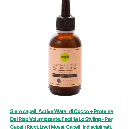
Siero capelli Active Water di Cocco + Proteine
Del Riso Volumizzante, Facilita Lo Styling - Per
Capelli Ricci, Lisci Mossi, Capelli Indisciplinati,