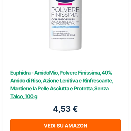
Euphidra - AmidoMio, Polvere Finissima, 40%
Amido di Riso, Azione Lenitiva e Rinfrescante,
Mantiene la Pelle Asciutta e Protetta, Senza
Talco, 100 g
4,53 €
VEDI SU AMAZON