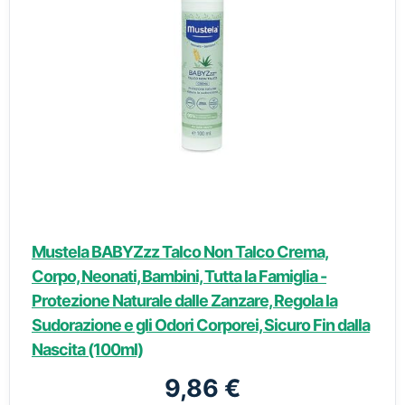
Mustela BABYZzz Talco Non Talco Crema,
Corpo, Neonati, Bambini, Tutta la Famiglia -
Protezione Naturale dalle Zanzare, Regola la
Sudorazione e gli Odori Corporei, Sicuro Fin dalla
Nascita (100ml)
9,86 €