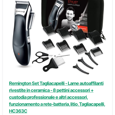
Remington Set Tagliacapelli - Lame autoaffilanti
rivestite in ceramica - 8 pettini accessori +
custodia professionale e altri accessori,
funzionamento a rete-batteria, litio, Tagliacapelli,
HC363C