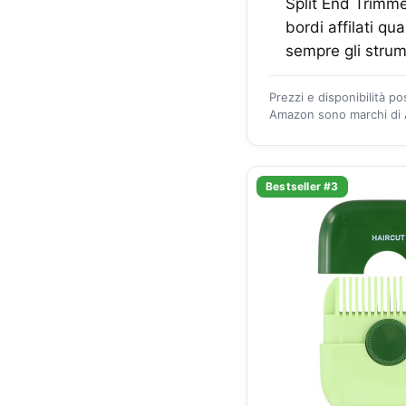
Split End Trimme
bordi affilati qu
sempre gli strum
Prezzi e disponibilità p
Amazon sono marchi di A
Bestseller #3