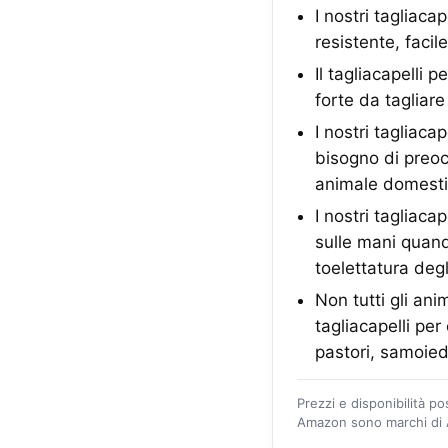
I nostri tagliaca
resistente, facil
Il tagliacapelli
forte da tagliare
I nostri tagliac
bisogno di preocc
animale domestico
I nostri tagliaca
sulle mani quand
toelettatura degl
Non tutti gli ani
tagliacapelli pe
pastori, samoiedi
Prezzi e disponibilità p
Amazon sono marchi di A