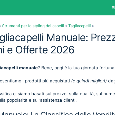
B
»
Strumenti per lo styling dei capelli
»
Tagliacapelli
»
gliacapelli Manuale: Prezz
i e Offerte 2026
liacapelli manuale
? Bene, oggi è la tua giornata fortuna
presentiamo i prodotti più acquistati
(e quindi migliori)
dagl
sifica ci siamo basati sul prezzo, sulla qualità, sul num
lla popolarità e sull’assistenza clienti.
 Manuale: La Classifica delle Vendit