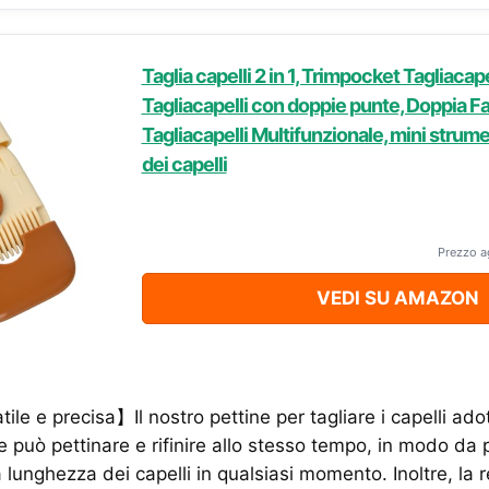
Taglia capelli 2 in 1, Trimpocket Tagliacape
Tagliacapelli con doppie punte, Doppia F
Tagliacapelli Multifunzionale, mini strume
dei capelli
Prezzo a
VEDI SU AMAZON
tile e precisa】Il nostro pettine per tagliare i capelli ad
e può pettinare e rifinire allo stesso tempo, in modo da 
 lunghezza dei capelli in qualsiasi momento. Inoltre, la 