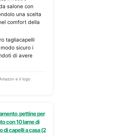
à da salone con
dendolo una scelta
nel comfort della
o tagliacapelli
 modo sicuro i
ndoti di avere
 Amazon e il logo
amento, pettine per
ato con 10 lame di
o di capelli a casa (2