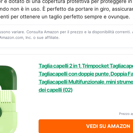
r è dotato di una copertura protettiva per proteggere in
ando non è in uso. È perfetto da portare in giro, assicura
enti per ottenere un taglio perfetto sempre e ovunque.
ossono variare. Consulta Amazon per il prezzo e la disponibilità correnti.
mazon.com, Inc. o sue affiliate.
Taglia capelli 2 in 1, Trimpocket Tagliacape
Tagliacapelli con doppie punte, Doppia F
Tagliacapelli Multifunzionale, mini strume
dei capelli (02)
Prezzo a
VEDI SU AMAZON