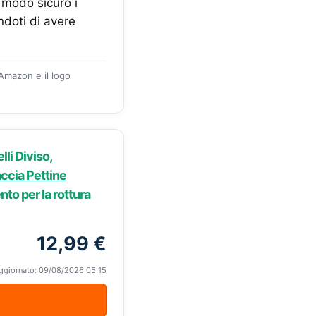
 modo sicuro i
ndoti di avere
 Amazon e il logo
lli Diviso,
accia Pettine
nto per la rottura
12,99 €
ggiornato: 09/08/2026 05:15