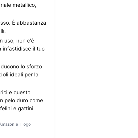
riale metallico,
pesso. È abbastanza
li.
n uso, non c'è
infastidisce il tuo
riducono lo sforzo
li ideali per la
rici e questo
con pelo duro come
lini e gattini.
 Amazon e il logo