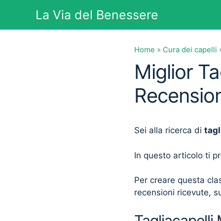
Vai
La Via del Benessere
al
contenuto
Home
»
Cura dei capelli
Miglior Ta
Recension
Sei alla ricerca di
tag
In questo articolo ti 
Per creare questa clas
recensioni ricevute, su
Tagliacapelli