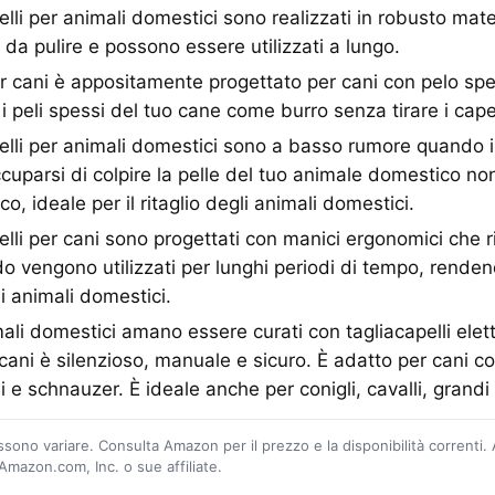
pelli per animali domestici sono realizzati in robusto mate
e da pulire e possono essere utilizzati a lungo.
 per cani è appositamente progettato per cani con pelo s
 i peli spessi del tuo cane come burro senza tirare i capel
apelli per animali domestici sono a basso rumore quando i
uparsi di colpire la pelle del tuo animale domestico non 
, ideale per il ritaglio degli animali domestici.
pelli per cani sono progettati con manici ergonomici che 
o vengono utilizzati per lunghi periodi di tempo, rendendo
i animali domestici.
mali domestici amano essere curati con tagliacapelli elett
r cani è silenzioso, manuale e sicuro. È adatto per cani 
 e schnauzer. È ideale anche per conigli, cavalli, grandi fe
ossono variare. Consulta Amazon per il prezzo e la disponibilità correnti.
mazon.com, Inc. o sue affiliate.