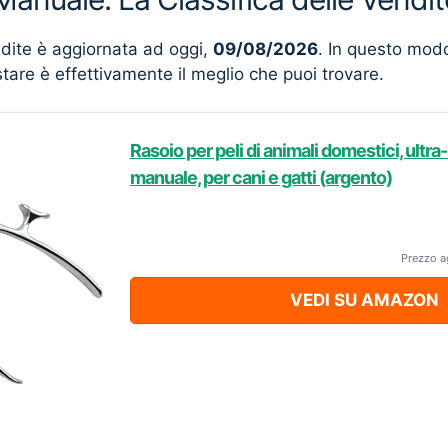
ndite è aggiornata ad oggi,
09/08/2026
. In questo mod
stare è effettivamente il meglio che puoi trovare.
Rasoio per peli di animali domestici, ultra
manuale, per cani e gatti (argento)
Prezzo a
VEDI SU AMAZON