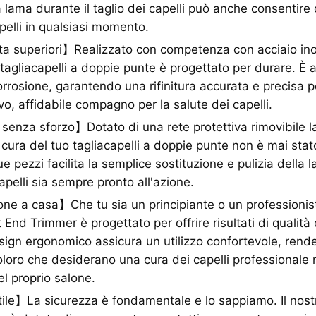
a lama durante il taglio dei capelli può anche consentire 
pelli in qualsiasi momento.
a superiori】Realizzato con competenza con acciaio inos
o tagliacapelli a doppie punte è progettato per durare. È
orrosione, garantendo una rifinitura accurata e precisa pe
vo, affidabile compagno per la salute dei capelli.
nza sforzo】Dotato di una rete protettiva rimovibile la
 cura del tuo tagliacapelli a doppie punte non è mai stato
e pezzi facilita la semplice sostituzione e pulizia della
capelli sia sempre pronto all'azione.
ne a casa】Che tu sia un principiante o un professionista
it End Trimmer è progettato per offrire risultati di qualit
 design ergonomico assicura un utilizzo confortevole, ren
oloro che desiderano una cura dei capelli professionale 
el proprio salone.
ile】La sicurezza è fondamentale e lo sappiamo. Il nostr