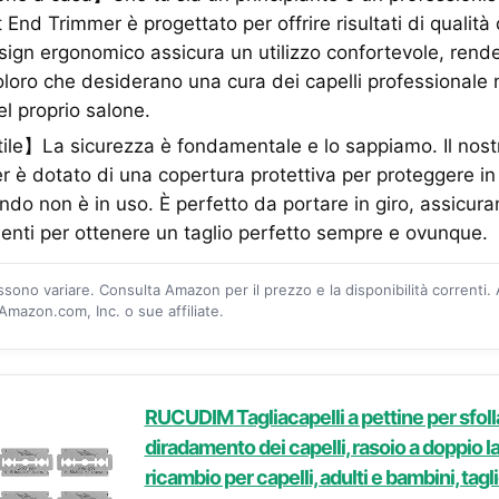
it End Trimmer è progettato per offrire risultati di qualit
 design ergonomico assicura un utilizzo confortevole, ren
oloro che desiderano una cura dei capelli professionale 
el proprio salone.
ile】La sicurezza è fondamentale e lo sappiamo. Il nostr
r è dotato di una copertura protettiva per proteggere in
ando non è in uso. È perfetto da portare in giro, assicura
enti per ottenere un taglio perfetto sempre e ovunque.
ossono variare. Consulta Amazon per il prezzo e la disponibilità correnti.
mazon.com, Inc. o sue affiliate.
RUCUDIM Tagliacapelli a pettine per sfoll
diradamento dei capelli, rasoio a doppio l
ricambio per capelli, adulti e bambini, tagli