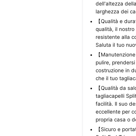
dell'altezza dell
larghezza dei ca
【Qualità e durat
qualità, il nostr
resistente alla c
Saluta il tuo nuo
【Manutenzione se
pulire, prendersi
costruzione in du
che il tuo taglia
【Qualità da salo
tagliacapelli Spl
facilità. Il suo
eccellente per c
propria casa o d
【Sicuro e portat