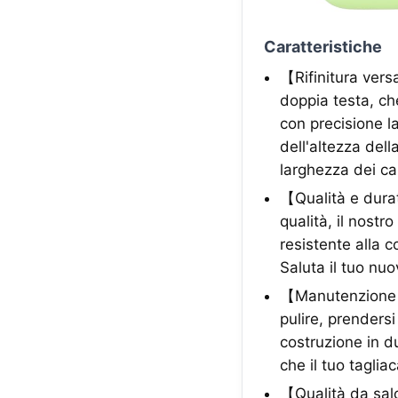
Caratteristiche
【Rifinitura versa
doppia testa, ch
con precisione la
dell'altezza dell
larghezza dei ca
【Qualità e durat
qualità, il nostr
resistente alla c
Saluta il tuo nuo
【Manutenzione se
pulire, prendersi
costruzione in du
che il tuo taglia
【Qualità da salo