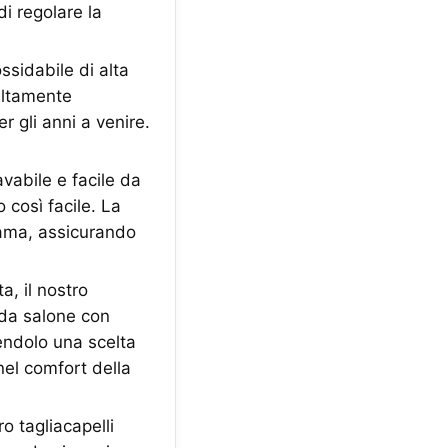
di regolare la
sidabile di alta
 altamente
r gli anni a venire.
vabile e facile da
 così facile. La
 lama, assicurando
, il nostro
à da salone con
dendolo una scelta
nel comfort della
o tagliacapelli