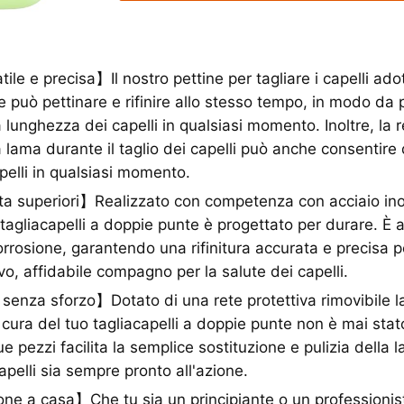
tile e precisa】Il nostro pettine per tagliare i capelli ad
e può pettinare e rifinire allo stesso tempo, in modo da 
 lunghezza dei capelli in qualsiasi momento. Inoltre, la 
a lama durante il taglio dei capelli può anche consentire 
pelli in qualsiasi momento.
a superiori】Realizzato con competenza con acciaio inos
o tagliacapelli a doppie punte è progettato per durare. È
orrosione, garantendo una rifinitura accurata e precisa pe
vo, affidabile compagno per la salute dei capelli.
nza sforzo】Dotato di una rete protettiva rimovibile la
 cura del tuo tagliacapelli a doppie punte non è mai stato
e pezzi facilita la semplice sostituzione e pulizia della
capelli sia sempre pronto all'azione.
ne a casa】Che tu sia un principiante o un professionista