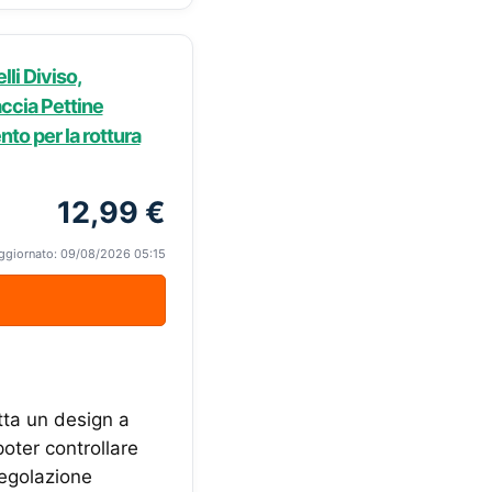
lli Diviso,
accia Pettine
nto per la rottura
12,99 €
ggiornato: 09/08/2026 05:15
otta un design a
poter controllare
regolazione