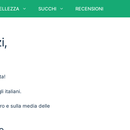
ELLEZZA
SUCCHI
RECENSIONI
i,
ta!
i italiani.
ero e sulla media delle
e