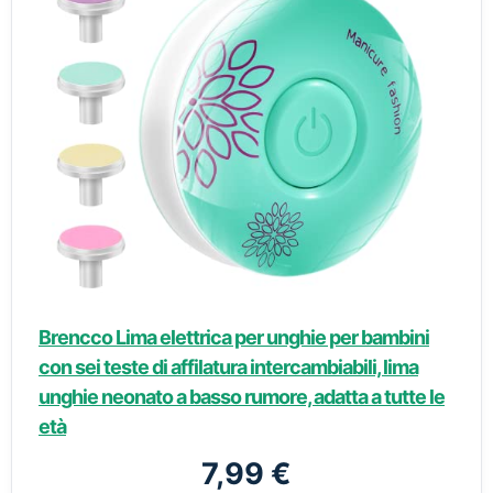
Brencco Lima elettrica per unghie per bambini
con sei teste di affilatura intercambiabili, lima
unghie neonato a basso rumore, adatta a tutte le
età
7,99 €