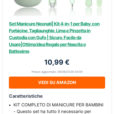
Set Manicure Neonati| Kit 4-in-1 per Baby, con
Forbicine, Tagliaunghie, Lima e Pinzetta in
Custodia con Gufo | Sicuro, Facile da
Usare|Ottima Idea Regalo per Nascita o
Battesimo
10,99 €
Prezzo aggiornato: 09/08/2026 04:09
VEDI SU AMAZON
Caratteristiche
KIT COMPLETO DI MANICURE PER BAMBINI
- Questo set ha tutto il necessario per