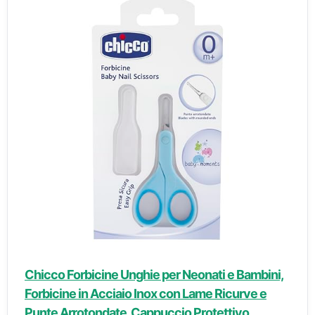
Chicco Forbicine Unghie per Neonati e Bambini,
Forbicine in Acciaio Inox con Lame Ricurve e
Punte Arrotondate, Cappuccio Protettivo,