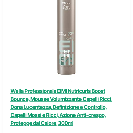
Wella Professionals EIMI Nutricurls Boost
Bounce, Mousse Volumizzante Capelli Ricci,
Dona Lucentezza, Definizione e Controllo,
Capelli Mossi e Ricci, Azione Anti-crespo,
Protegge dal Calore, 300ml