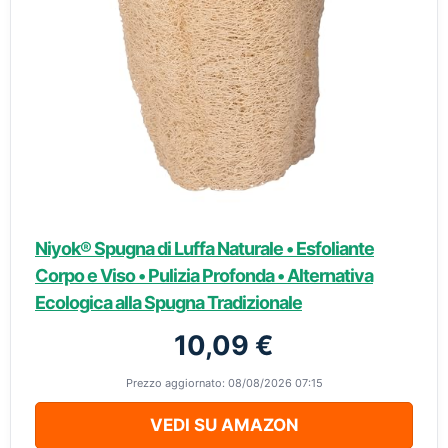
Niyok® Spugna di Luffa Naturale • Esfoliante
Corpo e Viso • Pulizia Profonda • Alternativa
Ecologica alla Spugna Tradizionale
10,09 €
Prezzo aggiornato: 08/08/2026 07:15
VEDI SU AMAZON