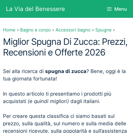
Vai
La Via del Benessere
Menu
al
contenuto
Home
»
Bagno e corpo
»
Accessori bagno
»
Spugne
»
Miglior Spugna Di Zucca: Prezzi,
Recensioni e Offerte 2026
Sei alla ricerca di
spugna di zucca
? Bene, oggi è la
tua giornata fortunata!
In questo articolo ti presentiamo i prodotti più
acquistati
(e quindi migliori)
dagli italiani.
Per creare questa classifica ci siamo basati sul
prezzo, sulla qualità, sul numero e sulla media delle
recensioni ricevute, sulla popolarità e sull’assistenza