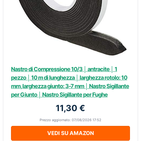
Nastro di Compressione 10/3 │ antracite │ 1
pezzo │ 10 m di lunghezza │ larghezza rotolo: 10
mm, larghezza giunto: 3-7 mm │ Nastro Sigillante
per Giunto │ Nastro Sigillante per Fughe
11,30 €
Prezzo aggiornato: 07/08/2026 17:52
VEDI SU AMAZON